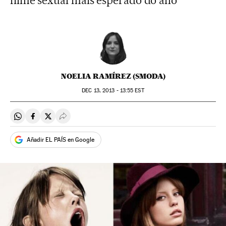
filme sexual mais esperado do ano
NOELIA RAMÍREZ (SMODA)
DEC
13, 2013 - 13:55
EST
Compartir en Whatsapp
Compartir en Facebook
Compartir en Twitter
Desplegar Redes Sociales
Añadir EL PAÍS en Google