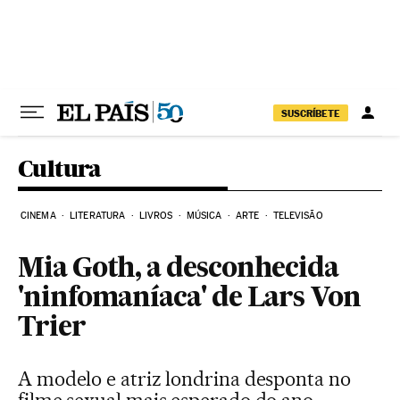
Pular para o conteúdo
SUSCRÍBETE
Cultura
CINEMA
LITERATURA
LIVROS
MÚSICA
ARTE
TELEVISÃO
Mia Goth, a desconhecida
'ninfomaníaca' de Lars Von
Trier
A modelo e atriz londrina desponta no