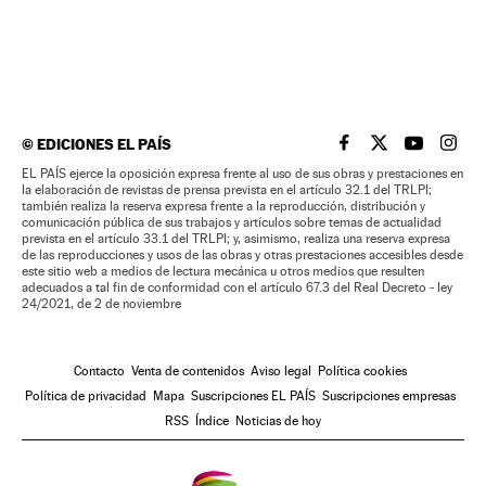
©
EDICIONES EL PAÍS
EL PAÍS BRASIL EN
EL PAÍS BRASI
EL PAÍS B
EL PA
EL PAÍS ejerce la oposición expresa frente al uso de sus obras y prestaciones en
la elaboración de revistas de prensa prevista en el artículo 32.1 del TRLPI;
también realiza la reserva expresa frente a la reproducción, distribución y
comunicación pública de sus trabajos y artículos sobre temas de actualidad
prevista en el artículo 33.1 del TRLPI; y, asimismo, realiza una reserva expresa
de las reproducciones y usos de las obras y otras prestaciones accesibles desde
este sitio web a medios de lectura mecánica u otros medios que resulten
adecuados a tal fin de conformidad con el artículo 67.3 del Real Decreto - ley
24/2021, de 2 de noviembre
Contacto
Venta de contenidos
Aviso legal
Política cookies
Política de privacidad
Mapa
Suscripciones EL PAÍS
Suscripciones empresas
RSS
Índice
Noticias de hoy