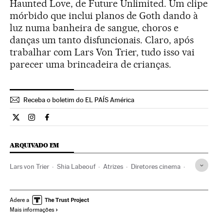
Haunted Love, de Future Unlimited. Um clipe
mórbido que inclui planos de Goth dando à
luz numa banheira de sangue, choros e
danças um tanto disfuncionais. Claro, após
trabalhar com Lars Von Trier, tudo isso vai
parecer uma brincadeira de crianças.
Receba o boletim do EL PAÍS América
Cultura El País Brasil en Twitter
Cultura El País Brasil en Instagram
Cultura El País Brasil en Facebook
ARQUIVADO EM
Lars von Trier
Shia Labeouf
Atrizes
Diretores cinema
Gente
Sociedade
Cinema
Adere a
Mais informações