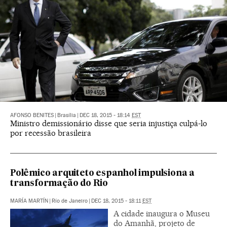
AFONSO BENITES
|
Brasília
|
DEC 18, 2015 - 18:14
EST
Ministro demissionário disse que seria injustiça culpá-lo
por recessão brasileira
Polêmico arquiteto espanhol impulsiona a
transformação do Rio
MARÍA MARTÍN
|
Río de Janeiro
|
DEC 18, 2015 - 18:11
EST
A cidade inaugura o Museu
do Amanhã, projeto de