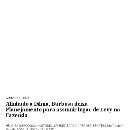
CRISE POLÍTICA
Alinhado a Dilma, Barbosa deixa
Planejamento para assumir lugar de Levy na
Fazenda
HELOÍSA MENDONÇA
/
ANTONIO JIMÉNEZ BARCA
/
AFONSO BENITES
|
São Paulo /
Brasília
|
DEC 18, 2015 - 17:46
EST