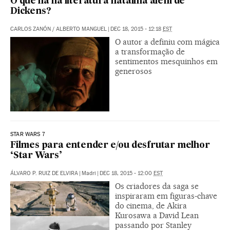
O que há na literatura natalina além de
Dickens?
CARLOS ZANÓN
/
ALBERTO MANGUEL
|
DEC 18, 2015 - 12:18
EST
O autor a definiu com mágica
a transformação de
sentimentos mesquinhos em
generosos
STAR WARS 7
Filmes para entender e/ou desfrutar melhor
‘Star Wars’
ÁLVARO P. RUIZ DE ELVIRA
|
Madri
|
DEC 18, 2015 - 12:00
EST
Os criadores da saga se
inspiraram em figuras-chave
do cinema, de Akira
Kurosawa a David Lean
passando por Stanley