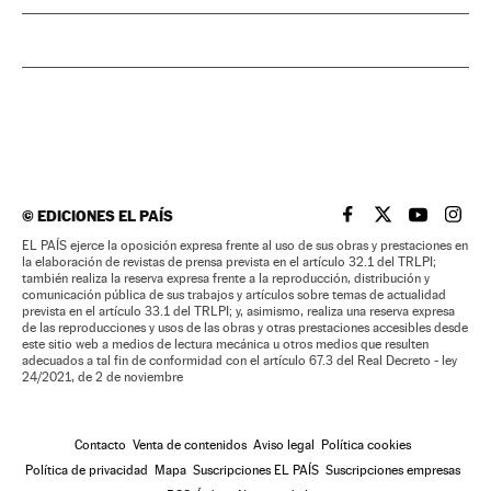
©
EDICIONES EL PAÍS
EL PAÍS BRASIL EN
EL PAÍS BRASI
EL PAÍS B
EL PA
EL PAÍS ejerce la oposición expresa frente al uso de sus obras y prestaciones en
la elaboración de revistas de prensa prevista en el artículo 32.1 del TRLPI;
también realiza la reserva expresa frente a la reproducción, distribución y
comunicación pública de sus trabajos y artículos sobre temas de actualidad
prevista en el artículo 33.1 del TRLPI; y, asimismo, realiza una reserva expresa
de las reproducciones y usos de las obras y otras prestaciones accesibles desde
este sitio web a medios de lectura mecánica u otros medios que resulten
adecuados a tal fin de conformidad con el artículo 67.3 del Real Decreto - ley
24/2021, de 2 de noviembre
Contacto
Venta de contenidos
Aviso legal
Política cookies
Política de privacidad
Mapa
Suscripciones EL PAÍS
Suscripciones empresas