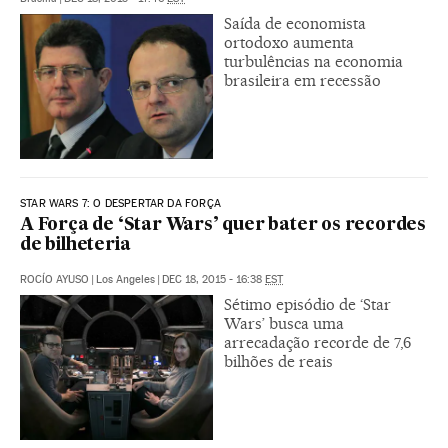
Saída de economista
ortodoxo aumenta
turbulências na economia
brasileira em recessão
STAR WARS 7: O DESPERTAR DA FORÇA
A Força de ‘Star Wars’ quer bater os recordes
de bilheteria
ROCÍO AYUSO
|
Los Angeles
|
DEC 18, 2015 - 16:38
EST
Sétimo episódio de ‘Star
Wars’ busca uma
arrecadação recorde de 7,6
bilhões de reais