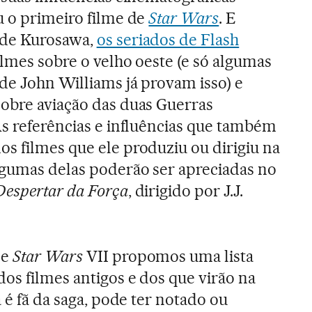
u o primeiro filme de
Star Wars
. E
 de Kurosawa,
os seriados de Flash
ilmes sobre o velho oeste (e só algumas
 de John Williams já provam isso) e
obre aviação das duas Guerras
As referências e influências que também
s filmes que ele produziu ou dirigiu na
lgumas delas poderão ser apreciadas no
Despertar da Força
, dirigido por J.J.
de
Star Wars
VII propomos uma lista
dos filmes antigos e dos que virão na
á é fã da saga, pode ter notado ou