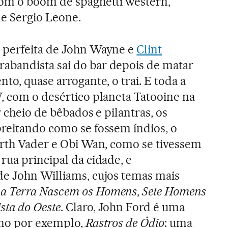
com o boom de spaghetti western,
e Sergio Leone.
 perfeita de John Wayne e
Clint
abandista sai do bar depois de matar
to, quase arrogante, o trai. E toda a
, com o desértico planeta Tatooine na
r cheio de bêbados e pilantras, os
reitando como se fossem índios, o
arth Vader e Obi Wan, como se tivessem
rua principal da cidade, e
de John Williams, cujos temas mais
a Terra Nascem os Homens
,
Sete Homens
sta do Oeste
. Claro, John Ford é uma
omo por exemplo,
Rastros de Ódio
: uma