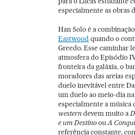
para o Lucas estudante 
especialmente as obras d
Han Solo é a combinação
Eastwood
quando o contr
Greedo. Esse caminhar len
atmosfera do Episódio IV
fronteira da galáxia, o ba
moradores das areias esp
duelo inevitável entre D
um duelo ao meio-dia na 
especialmente a música 
western
devem muito a
D
e um Destino
ou
A Conqui
referência constante, c