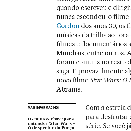
quando escreveu e dirigi
nunca escondeu: o filme
Gordon
dos anos 30, os f
músicas da trilha sonora
filmes e documentários s
Mundiais, entre outros. 
foram comuns no resto do
saga. E provavelmente a
novo filme
Star Wars: O 
Abrams.
Com a estreia 
MAIS INFORMAÇÕES
para desfrutar 
Os pontos-chave para
entender ‘Star Wars –
série. Se você j
O despertar da Força’