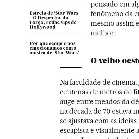
pensado em alg
fenômeno da cu
Estreia de ‘Star Wars
– O Despertar da
mesmo assim es
Força’, reúne vips de
Hollywood
melhor:
Por que sempre nos
emocionamos com a
música de ‘Star Wars’
O velho oes
Na faculdade de cinema,
centenas de metros de fi
auge entre meados da déc
na década de 70 estava m
se ajustava com as ideias
escapista e visualmente 