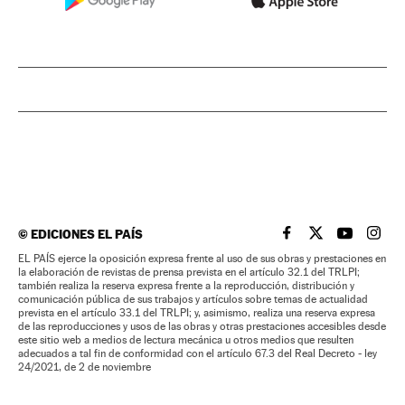
©
EDICIONES EL PAÍS
EL PAÍS BRASIL EN
EL PAÍS BRASI
EL PAÍS B
EL PA
EL PAÍS ejerce la oposición expresa frente al uso de sus obras y prestaciones en
la elaboración de revistas de prensa prevista en el artículo 32.1 del TRLPI;
también realiza la reserva expresa frente a la reproducción, distribución y
comunicación pública de sus trabajos y artículos sobre temas de actualidad
prevista en el artículo 33.1 del TRLPI; y, asimismo, realiza una reserva expresa
de las reproducciones y usos de las obras y otras prestaciones accesibles desde
este sitio web a medios de lectura mecánica u otros medios que resulten
adecuados a tal fin de conformidad con el artículo 67.3 del Real Decreto - ley
24/2021, de 2 de noviembre