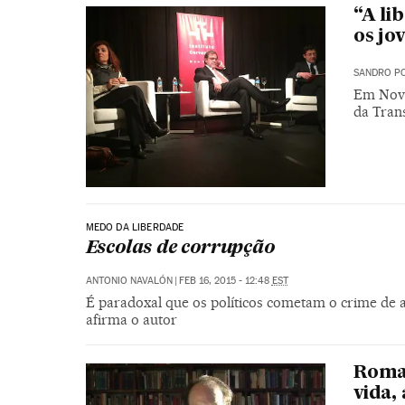
“A li
os jo
SANDRO PO
Em Nova
da Tran
MEDO DA LIBERDADE
Escolas de corrupção
ANTONIO NAVALÓN
|
FEB 16, 2015 - 12:48
EST
É paradoxal que os políticos cometam o crime de al
afirma o autor
Roma
vida,