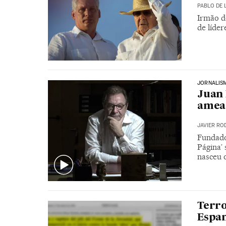
PABLO DE 
Irmão de
de líder
JORNALIS
Juan 
amea
JAVIER RO
Fundado
Página’
nasceu o
Terro
Espan