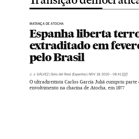
MATANÇA DE ATOCHA
Espanha liberta terr
extraditado em fever
pelo Brasil
J. J. GÁLVEZ
|
Soto del Real (Espanha)
|
NOV 19, 2020 - 08:41
EST
O ultradireitista Carlos García Juliá cumpriu parte
envolvimento na chacina de Atocha, em 1977