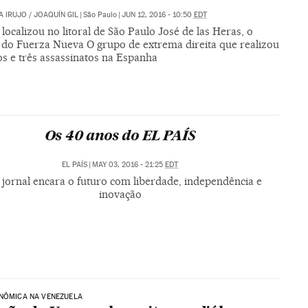
A IRUJO
/
JOAQUÍN GIL
|
São Paulo
|
JUN 12, 2016 - 10:50
EDT
localizou no litoral de São Paulo José de las Heras, o
 do Fuerza Nueva O grupo de extrema direita que realizou
os e três assassinatos na Espanha
Os 40 anos do EL PAÍS
EL PAÍS
|
MAY 03, 2016 - 21:25
EDT
 jornal encara o futuro com liberdade, independência e
inovação
NÔMICA NA VENEZUELA