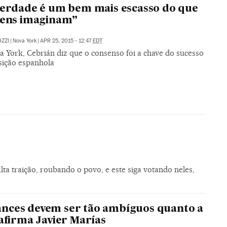
berdade é um bem mais escasso do que
vens imaginam”
ZZI
|
Nova York
|
APR 25, 2015 - 12:47
EDT
 York, Cebrián diz que o consenso foi a chave do sucesso
sição espanhola
ta traição, roubando o povo, e este siga votando neles,
nces devem ser tão ambíguos quanto a
 afirma Javier Marías