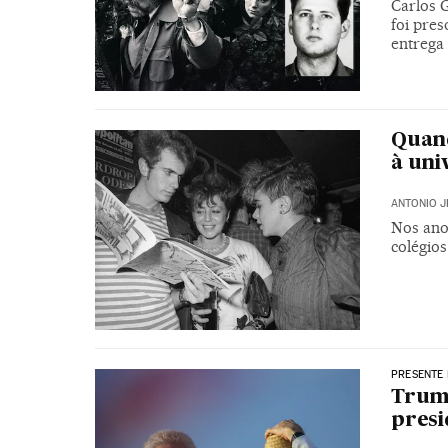
Carlos 
foi pre
entrega
Quand
à uni
ANTONIO J
Nos anos
colégios
PRESENTE 
Trump
presi