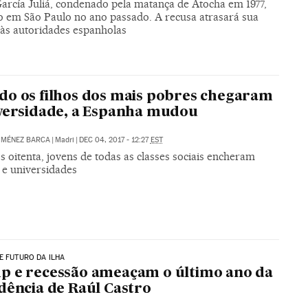
García Juliá, condenado pela matança de Atocha em 1977,
so em São Paulo no ano passado. A recusa atrasará sua
 às autoridades espanholas
o os filhos dos mais pobres chegaram
versidade, a Espanha mudou
IMÉNEZ BARCA
|
Madri
|
DEC 04, 2017 - 12:27
EST
 oitenta, jovens de todas as classes sociais encheram
 e universidades
E FUTURO DA ILHA
 e recessão ameaçam o último ano da
dência de Raúl Castro