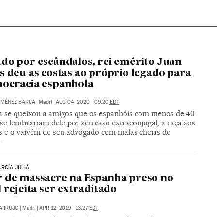
do por escândalos, rei emérito Juan
s deu as costas ao próprio legado para
ocracia espanhola
IMÉNEZ BARCA
|
Madri
|
AUG 04, 2020 - 09:20
EDT
 se queixou a amigos que os espanhóis com menos de 40
se lembrariam dele por seu caso extraconjugal, a caça aos
es e o vaivém de seu advogado com malas cheias de
o
RCÍA JULIÁ
 de massacre na Espanha preso no
l rejeita ser extraditado
A IRUJO
|
Madri
|
APR 12, 2019 - 13:27
EDT