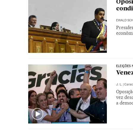
Oposi
cond
EWALD SC
Preside
econôm
ELEIÇÕES 
Venez
J. L.
|
Carac
Oposiçã
vez des
a democ