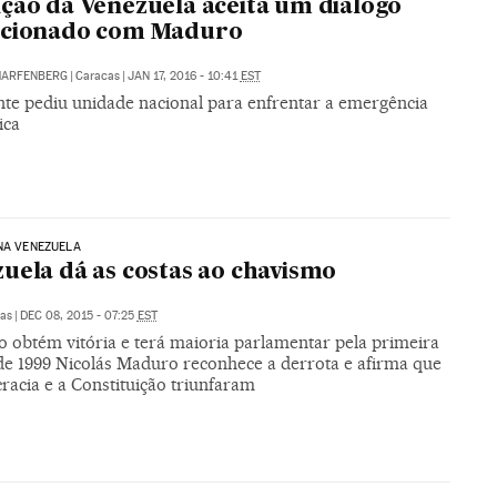
ção da Venezuela aceita um diálogo
icionado com Maduro
HARFENBERG
|
Caracas
|
JAN 17, 2016 - 10:41
EST
nte pediu unidade nacional para enfrentar a emergência
ica
NA VENEZUELA
uela dá as costas ao chavismo
as
|
DEC 08, 2015 - 07:25
EST
o obtém vitória e terá maioria parlamentar pela primeira
de 1999 Nicolás Maduro reconhece a derrota e afirma que
racia e a Constituição triunfaram