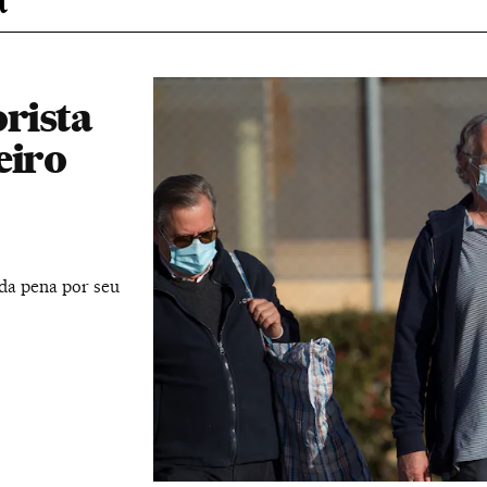
orista
eiro
 da pena por seu