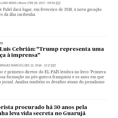
LLANO NEIRA
|
Miami
|
FEB 28, 2017 - 09:50
EST
 Fidel dará lugar, em fevereiro de 2018, à nova geração
es da ilha caribenha
MO
Luis Cebrián: “Trump representa uma
ça à imprensa”
DRÍGUEZ MARCOS
|
DEC 12, 2016 - 13:17
EST
r e primeiro diretor do EL PAÍS lembra no livro ‘Primera
 sua formação no pós-guerra franquista e os anos em que
 jornal. Analisa também os desafios atuais do jornalismo
rista procurado há 30 anos pela
ha leva vida secreta no Guarujá