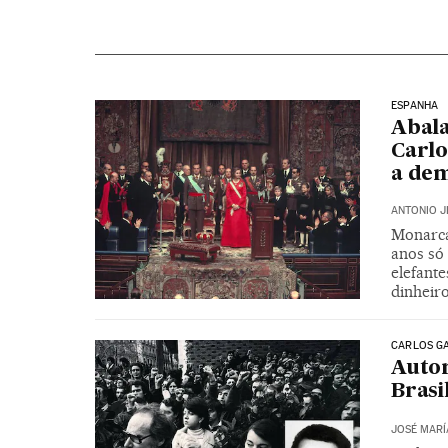
ESPANHA
Abala
Carlo
a dem
ANTONIO J
Monarca
anos só 
elefant
dinheir
CARLOS GA
Autor
Brasi
JOSÉ MARÍ