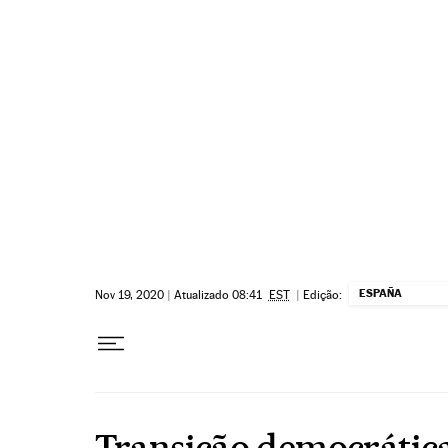
Pular para o conteúdo
ESPAÑA
Nov 19, 2020
|
Atualizado 08:41
EST
|
Edição:
Transição democrátic