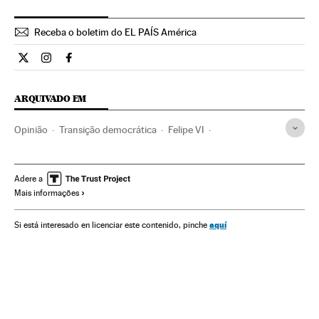
Receba o boletim do EL PAÍS América
Opiniao El País Brasil en Twitter
Opiniao El País Brasil en Instagram
Opiniao El País Brasil en Facebook
ARQUIVADO EM
Opinião
Transição democrática
Felipe VI
Juan Carlos I
Franquismo
Chefe de Estado
Príncipe das Astúrias
Ditadura
Casa Real
Monarquia
Adere a
Mais informações
Política
aquí
Si está interesado en licenciar este contenido, pinche