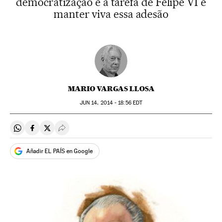
democratização e a tarefa de Felipe VI é
manter viva essa adesão
MARIO VARGAS LLOSA
JUN
14, 2014 - 18:56
EDT
Compartir en Whatsapp
Compartir en Facebook
Compartir en Twitter
Desplegar Redes Sociales
Añadir EL PAÍS en Google