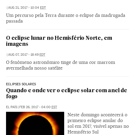
|
AUG 21, 2017 - 10:04
EDT
Um percurso pela Terra durante o eclipse da madrugada
passada
O eclipse lunar no Hemisfério Norte, em
imagens
|
AUG 07, 2017 - 18:49
EDT
O fenômeno astronômico tinge de uma cor marrom
avermelhada nosso satélite
ECLIPSES SOLARES
Quando e onde ver o eclipse solar com anel de
fogo
EL PAÍS
|
FEB 26, 2017 - 04:00
EST
Neste domingo acontecerá o
primeiro eclipse anular do
sol em 2017, visível apenas no
Hemisfério Sul