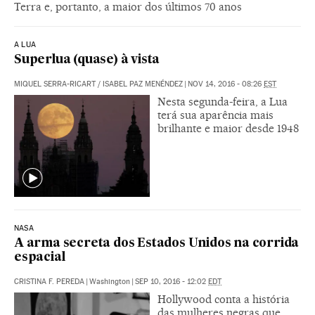
Terra e, portanto, a maior dos últimos 70 anos
A LUA
Superlua (quase) à vista
MIQUEL SERRA-RICART / ISABEL PAZ MENÉNDEZ
|
NOV 14, 2016 - 08:26
EST
Nesta segunda-feira, a Lua
terá sua aparência mais
brilhante e maior desde 1948
NASA
A arma secreta dos Estados Unidos na corrida
espacial
CRISTINA F. PEREDA
|
Washington
|
SEP 10, 2016 - 12:02
EDT
Hollywood conta a história
das mulheres negras que