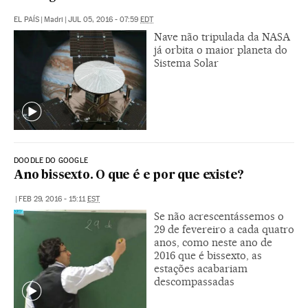
EL PAÍS
|
Madri
|
JUL 05, 2016 - 07:59
EDT
Nave não tripulada da NASA
já orbita o maior planeta do
Sistema Solar
DOODLE DO GOOGLE
Ano bissexto. O que é e por que existe?
|
FEB 29, 2016 - 15:11
EST
Se não acrescentássemos o
29 de fevereiro a cada quatro
anos, como neste ano de
2016 que é bissexto, as
estações acabariam
descompassadas