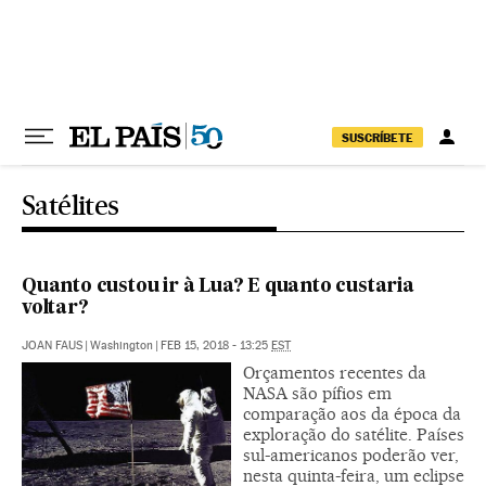
Pular para o conteúdo
SUSCRÍBETE
Satélites
Quanto custou ir à Lua? E quanto custaria
voltar?
JOAN FAUS
|
Washington
|
FEB 15, 2018 - 13:25
EST
Orçamentos recentes da
NASA são pífios em
comparação aos da época da
exploração do satélite. Países
sul-americanos poderão ver,
nesta quinta-feira, um eclipse