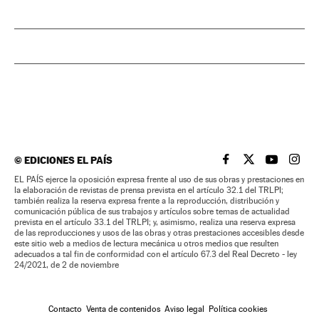
©
EDICIONES EL PAÍS
EL PAÍS BRASIL EN
EL PAÍS BRASI
EL PAÍS B
EL PA
EL PAÍS ejerce la oposición expresa frente al uso de sus obras y prestaciones en
la elaboración de revistas de prensa prevista en el artículo 32.1 del TRLPI;
también realiza la reserva expresa frente a la reproducción, distribución y
comunicación pública de sus trabajos y artículos sobre temas de actualidad
prevista en el artículo 33.1 del TRLPI; y, asimismo, realiza una reserva expresa
de las reproducciones y usos de las obras y otras prestaciones accesibles desde
este sitio web a medios de lectura mecánica u otros medios que resulten
adecuados a tal fin de conformidad con el artículo 67.3 del Real Decreto - ley
24/2021, de 2 de noviembre
Contacto
Venta de contenidos
Aviso legal
Política cookies