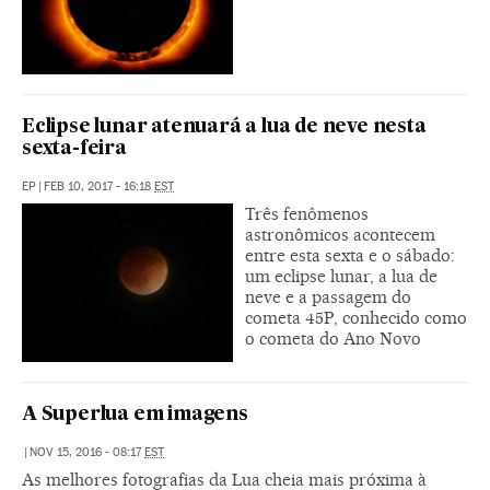
Eclipse lunar atenuará a lua de neve nesta
sexta-feira
EP
|
FEB 10, 2017 - 16:18
EST
Três fenômenos
astronômicos acontecem
entre esta sexta e o sábado:
um eclipse lunar, a lua de
neve e a passagem do
cometa 45P, conhecido como
o cometa do Ano Novo
A Superlua em imagens
|
NOV 15, 2016 - 08:17
EST
As melhores fotografias da Lua cheia mais próxima à