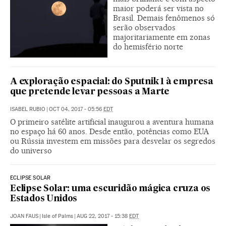
maior poderá ser vista no
Brasil. Demais fenômenos só
serão observados
majoritariamente em zonas
do hemisfério norte
A exploração espacial: do Sputnik 1 à empresa
que pretende levar pessoas a Marte
ISABEL RUBIO
|
OCT 04, 2017 - 05:56
EDT
O primeiro satélite artificial inaugurou a aventura humana
no espaço há 60 anos. Desde então, potências como EUA
ou Rússia investem em missões para desvelar os segredos
do universo
ECLIPSE SOLAR
Eclipse Solar: uma escuridão mágica cruza os
Estados Unidos
JOAN FAUS
|
Isle of Palms
|
AUG 22, 2017 - 15:38
EDT