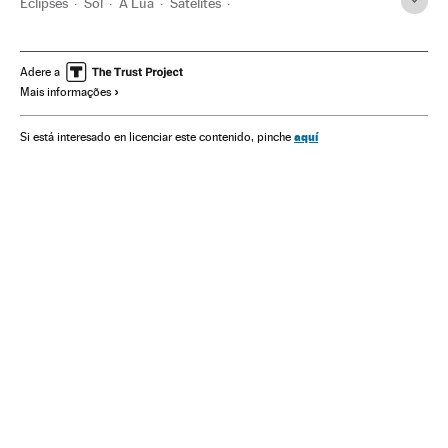
Eclipses
Sol
A Lua
Satélites
Fenômenos astronômicos
Astros
NASA
Estados Unidos
Sistema solar
Agências espaciais
Adere a
Mais informações
América do Norte
Universo
Astronáutica
Astronomia
América
Ciência
aquí
Si está interesado en licenciar este contenido, pinche