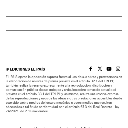
©
EDICIONES EL PAÍS
EL PAÍS BRASIL EN
EL PAÍS BRASI
EL PAÍS B
EL PA
EL PAÍS ejerce la oposición expresa frente al uso de sus obras y prestaciones en
la elaboración de revistas de prensa prevista en el artículo 32.1 del TRLPI;
también realiza la reserva expresa frente a la reproducción, distribución y
comunicación pública de sus trabajos y artículos sobre temas de actualidad
prevista en el artículo 33.1 del TRLPI; y, asimismo, realiza una reserva expresa
de las reproducciones y usos de las obras y otras prestaciones accesibles desde
este sitio web a medios de lectura mecánica u otros medios que resulten
adecuados a tal fin de conformidad con el artículo 67.3 del Real Decreto - ley
24/2021, de 2 de noviembre