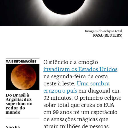
Imagem do eclipse total
NASA (REUTERS)
O silêncio e a emoção
MAIS INFORMAÇÕES
invadiram os Estados Unidos
na segunda-feira da costa
oeste à leste.
Uma sombra
cruzou o país
em diagonal em
Do Brasil à
92 minutos. O primeiro eclipse
Argélia: dez
solar total que cruza os EUA
superluas ao
redor do
em 99 anos foi um espetáculo
mundo
de sensações mágicas que
atraiu milhões de pessoas.
Não há