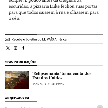
eclipse. E pouco antes da chegada da
escuridão, a pizzaria Luke fechou suas portas
para que todos saíssem à rua e olhassem para
o céu.
Receba o boletim do EL PAÍS América
Ciencia El País Brasil en Twitter
Ciencia El País Brasil en Instagram
Ciencia El País Brasil en Facebook
MAIS INFORMAÇÕES
‘Eclipsemania’ toma conta dos
Estados Unidos
JOAN FAUS
| CHARLESTON
ARQUIVADO EM