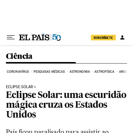
Pular para o conteúdo
SUSCRÍBETE
Ciência
CORONAVÍRUS
PESQUISAS MÉDICAS
ASTRONOMIA
ASTROFÍSICA
ARQUEO
ECLIPSE SOLAR
Eclipse Solar: uma escuridão
mágica cruza os Estados
Unidos
País ficou paralisado para assistir ao