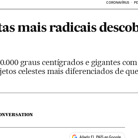
CORONAVÍRUS
PE
tas mais radicais descob
10.000 graus centígrados e gigantes com
bjetos celestes mais diferenciados de q
ONVERSATION
Añadir EL PAÍS en Google