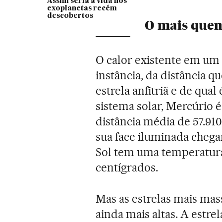
Assim seria a vida nos
exoplanetas recém
descobertos
O mais quen
O calor existente em um
instância, da distância q
estrela anfitriã e de qua
sistema solar, Mercúrio 
distância média de 57.91
sua face iluminada chega
Sol tem uma temperatura,
centígrados.
Mas as estrelas mais mas
ainda mais altas. A est