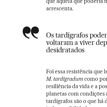
que aquela que poderia n
acrescenta.
Os tardígrafos podem
voltaram a viver dep
desidratados
Foi essa resistência que l
M. tardigradum
como pont
resiliência da vida e a po
planetas com condições 
tardígrafos são o que há