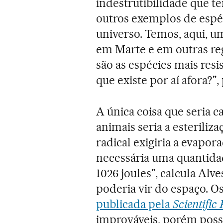
indestrutibilidade que te
outros exemplos de espéc
universo. Temos, aqui, u
em Marte e em outras reg
são as espécies mais res
que existe por aí afora?"
A única coisa que seria 
animais seria a esteriliza
radical exigiria a evapor
necessária uma quantidad
1026 joules", calcula Al
poderia vir do espaço. Os
publicada pela
Scientific
improváveis, porém possí