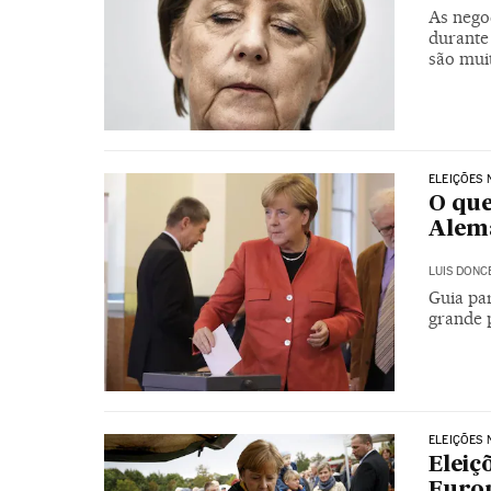
As nego
durante
são mui
ELEIÇÕES
O que
Alem
LUIS DONC
Guia pa
grande 
ELEIÇÕES
Eleiç
Euro