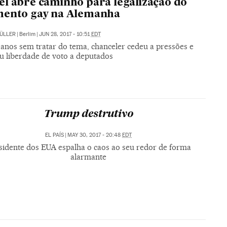
l abre caminho para legalização do
mento gay na Alemanha
ÜLLER
|
Berlim
|
JUN 28, 2017 - 10:51
EDT
 anos sem tratar do tema, chanceler cedeu a pressões e
u liberdade de voto a deputados
Trump destrutivo
EL PAÍS
|
MAY 30, 2017 - 20:48
EDT
sidente dos EUA espalha o caos ao seu redor de forma
alarmante