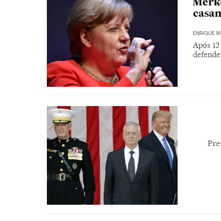
Merke
casa
ENRIQUE M
Após 12
defende
Pre