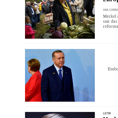
ANA CARB
Merkel 
sair das
reforma
Embor
LGTBI