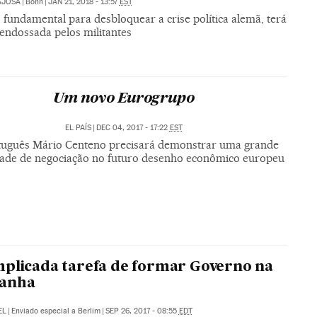
AJOSA
|
Bonn
|
JAN 21, 2018 - 13:57
EST
 fundamental para desbloquear a crise política alemã, terá
 endossada pelos militantes
Um novo Eurogrupo
EL PAÍS
|
DEC 04, 2017 - 17:22
EST
tuguês Mário Centeno precisará demonstrar uma grande
dade de negociação no futuro desenho econômico europeu
plicada tarefa de formar Governo na
anha
EL
|
Enviado especial a Berlim
|
SEP 26, 2017 - 08:55
EDT