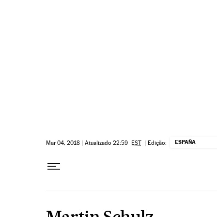
Pular para o conteúdo
ESPAÑA
Mar 04, 2018
|
Atualizado 22:59
EST
|
Edição:
Martin Schulz