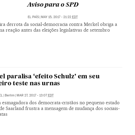
Aviso para o SPD
EL PAÍS
|
MAY 15, 2017 - 21:22
EDT
ira derrota da social-democracia contra Merkel obriga a
a reação antes das eleições legislativas de setembro
l paralisa ‘efeito Schulz’ em seu
iro teste nas urnas
EL
|
Berlim
|
MAR 27, 2017 - 13:07
EDT
ia esmagadora dos democrata-cristãos no pequeno estado
de Saarland frustra a mensagem de mudança dos sociais-
atas