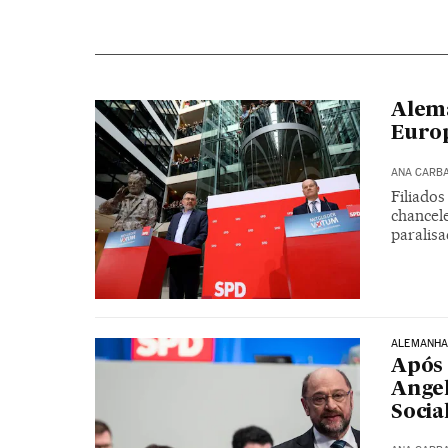
Alema
Europ
ANA CARB
Filiado
chancel
paralis
ALEMANH
Após 
Angel
Soci