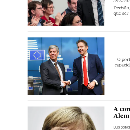
ANA CARB
Decisão,
que ser
O por
capaci
A com
Alem
LUIS DONC