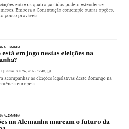
ciações entre os quatro partidos podem estender-se
 meses. Embora a Constituição contemple outras opções,
to pouco prováveis
 NA ALEMANHA
 está em jogo nestas eleições na
anha?
EL
|
Berlim
|
SEP 24, 2017 - 12:48
EDT
ra acompanhar as eleições legislativas deste domingo na
potência europeia
 NA ALEMANHA
ões na Alemanha marcam o futuro da
pa