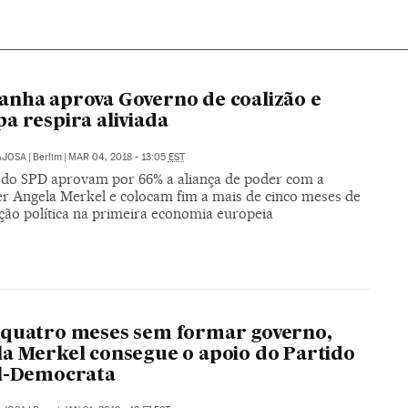
nha aprova Governo de coalizão e
a respira aliviada
AJOSA
|
Berlim
|
MAR 04, 2018 - 13:05
EST
s do SPD aprovam por 66% a aliança de poder com a
er Angela Merkel e colocam fim a mais de cinco meses de
ação política na primeira economia europeia
A
quatro meses sem formar governo,
a Merkel consegue o apoio do Partido
al-Democrata