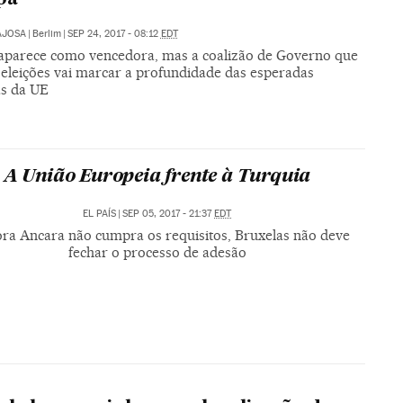
AJOSA
|
Berlim
|
SEP 24, 2017 - 08:12
EDT
aparece como vencedora, mas a coalizão de Governo que
 eleições vai marcar a profundidade das esperadas
s da UE
A União Europeia frente à Turquia
EL PAÍS
|
SEP 05, 2017 - 21:37
EDT
a Ancara não cumpra os requisitos, Bruxelas não deve
fechar o processo de adesão