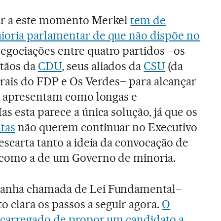
ar a este momento Merkel
tem de
oria parlamentar de que não dispõe no
negociações entre quatro partidos –os
tãos da
CDU
, seus aliados da
CSU
(da
berais do FDP e Os Verdes– para alcançar
se apresentam como longas e
s esta parece a única solução, já que os
tas
não querem continuar no Executivo
escarta tanto a ideia da convocação de
 como a de um Governo de minoria.
anha chamada de Lei Fundamental–
o clara os passos a seguir agora.
O
encarregado de propor um candidato a