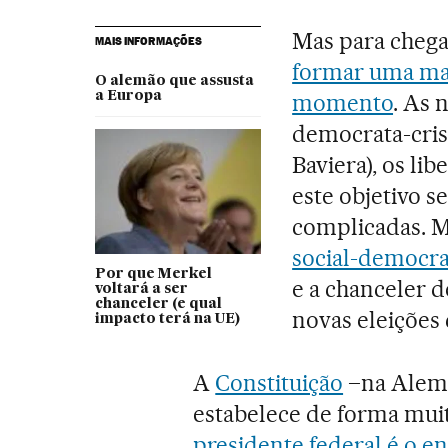
Mas para cheg
MAIS INFORMAÇÕES
formar uma mai
O alemão que assusta
a Europa
momento
. As 
democrata-cris
Baviera), os li
este objetivo 
complicadas. Ma
social-democra
Por que Merkel
e a chanceler d
voltará a ser
chanceler (e qual
novas eleições
impacto terá na UE)
A
Constituição
–na Alem
estabelece de forma muit
presidente federal é o 