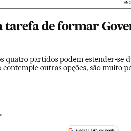
AMÉ
 tarefa de formar Gove
os quatro partidos podem estender-se 
 contemple outras opções, são muito p
DT
Añadir EL PAÍS en Google