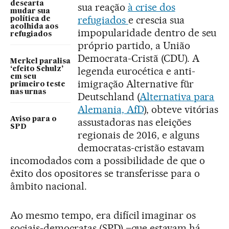
descarta
sua reação
à crise dos
mudar sua
refugiados
e crescia sua
política de
acolhida aos
impopularidade dentro de seu
refugiados
próprio partido, a União
Democrata-Cristã (CDU). A
Merkel paralisa
legenda eurocética e anti-
‘efeito Schulz’
em seu
imigração Alternative für
primeiro teste
nas urnas
Deutschland (
Alternativa para
Alemania, AfD
), obteve vitórias
Aviso para o
assustadoras nas eleições
SPD
regionais de 2016, e alguns
democratas-cristão estavam
incomodados com a possibilidade de que o
êxito dos opositores se transferisse para o
âmbito nacional.
Ao mesmo tempo, era difícil imaginar os
sociais-democratas (SPD) –que estavam há