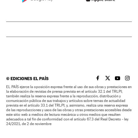
©
EDICIONES EL PAÍS
EL PAÍS BRASIL EN
EL PAÍS BRASI
EL PAÍS B
EL PA
EL PAÍS ejerce la oposición expresa frente al uso de sus obras y prestaciones en
la elaboración de revistas de prensa prevista en el artículo 32.1 del TRLPI;
también realiza la reserva expresa frente a la reproducción, distribución y
comunicación pública de sus trabajos y artículos sobre temas de actualidad
prevista en el artículo 33.1 del TRLPI; y, asimismo, realiza una reserva expresa
de las reproducciones y usos de las obras y otras prestaciones accesibles desde
este sitio web a medios de lectura mecánica u otros medios que resulten
adecuados a tal fin de conformidad con el artículo 67.3 del Real Decreto - ley
24/2021, de 2 de noviembre