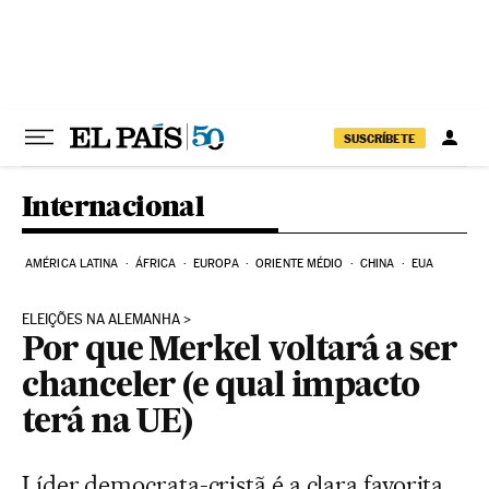
Pular para o conteúdo
SUSCRÍBETE
Internacional
AMÉRICA LATINA
ÁFRICA
EUROPA
ORIENTE MÉDIO
CHINA
EUA
ELEIÇÕES NA ALEMANHA
Por que Merkel voltará a ser
chanceler (e qual impacto
terá na UE)
Líder democrata-cristã é a clara favorita