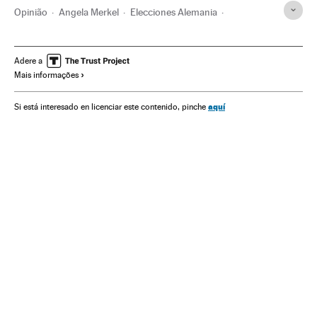
Opinião
Angela Merkel
Elecciones Alemania
Alemanha
Partidos políticos
Europa Central
Eleições
União Europeia
Europa
Organizações internacionais
Adere a
Mais informações
Política
Economia
Relações exteriores
Espanha
aquí
Si está interesado en licenciar este contenido, pinche