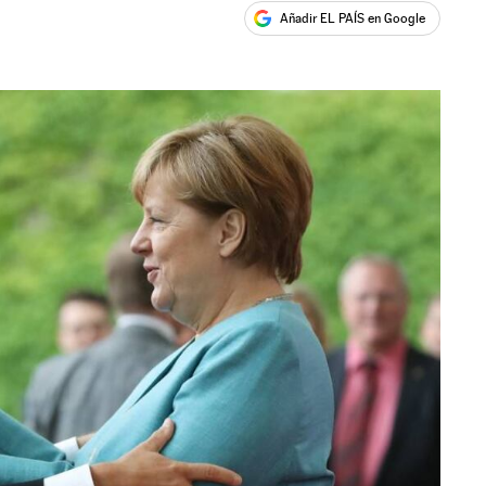
Añadir EL PAÍS en Google
ales