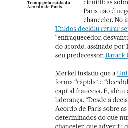
científicas sob
Trump pela saída do
Acordo de Paris
Paris não é neg
chanceler. No i
Unidos decidiu retirar se
“enfraquecedor, desvantaj
do acordo, assinado por 
seu predecessor,
Barack
Merkel insistiu que a
Uni
forma “rápida” e “decidid
capital francesa. E, alé
liderança. “Desde a deci
Acordo de Paris sobre as
determinados do que nunc
chanceler, que advertiu