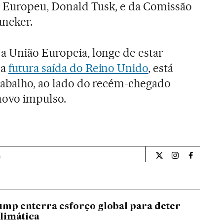
 Europeu, Donald Tusk, e da Comissão
uncker.
a União Europeia, longe de estar
da
futura saída do Reino Unido
, está
rabalho, ao lado do recém-chegado
novo impulso.
a
Internacional El Pa
Internacional
Internac
mp enterra esforço global para deter
limática