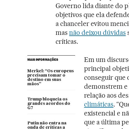
Governo lida diante do p
objetivos que ela defen
a chanceler evitou menc
mas
não deixou dúvidas
s
críticas.
Em um discurso
MAIS INFORMAÇÕES
principal obje
Merkel: “Os europeus
precisam tomar o
conseguir que 
destino em suas
mãos”
demonstrem e 
relação aos de
Trump bloqueia os
climáticas
. “Qu
grandes acordos do
G7
existencial e 
que a última p
Putin não entra na
onda de críticas a