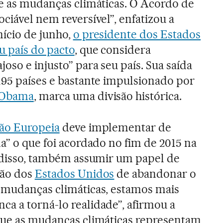
re as mudanças climáticas. O Acordo de
ociável nem reversível”, enfatizou a
nício de junho,
o presidente dos Estados
u país do pacto
, que considera
oso e injusto” para seu país. Sua saída
195 países e bastante impulsionado por
 Obama
, marca uma divisão histórica.
ão Europeia
deve implementar de
a” o que foi acordado no fim de 2015 na
m disso, também assumir um papel de
são dos
Estados Unidos
de abandonar o
 mudanças climáticas, estamos mais
a a torná-lo realidade”, afirmou a
 que as mudanças climáticas representam