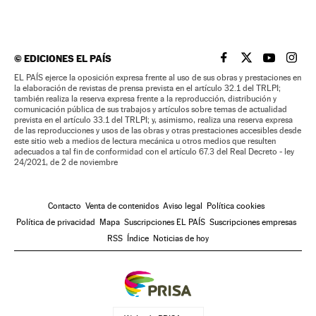
©
EDICIONES EL PAÍS
EL PAÍS BRASIL EN
EL PAÍS BRASI
EL PAÍS B
EL PA
EL PAÍS ejerce la oposición expresa frente al uso de sus obras y prestaciones en
la elaboración de revistas de prensa prevista en el artículo 32.1 del TRLPI;
también realiza la reserva expresa frente a la reproducción, distribución y
comunicación pública de sus trabajos y artículos sobre temas de actualidad
prevista en el artículo 33.1 del TRLPI; y, asimismo, realiza una reserva expresa
de las reproducciones y usos de las obras y otras prestaciones accesibles desde
este sitio web a medios de lectura mecánica u otros medios que resulten
adecuados a tal fin de conformidad con el artículo 67.3 del Real Decreto - ley
24/2021, de 2 de noviembre
Contacto
Venta de contenidos
Aviso legal
Política cookies
Política de privacidad
Mapa
Suscripciones EL PAÍS
Suscripciones empresas
RSS
Índice
Noticias de hoy