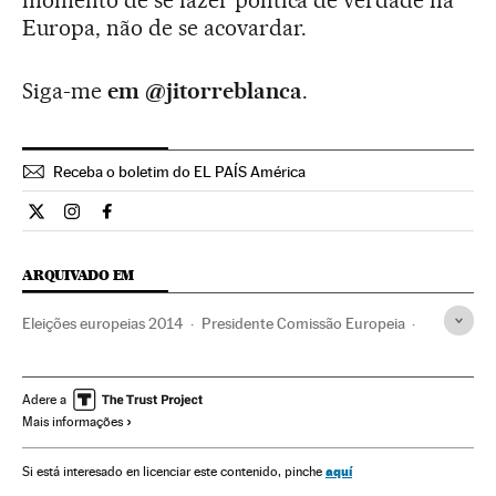
momento de se fazer política de verdade na
Europa, não de se acovardar.
Siga-me
em @jitorreblanca
.
Receba o boletim do EL PAÍS América
Opiniao El País Brasil en Twitter
Opiniao El País Brasil en Instagram
Opiniao El País Brasil en Facebook
ARQUIVADO EM
Eleições europeias 2014
Presidente Comissão Europeia
PPE
PSE
Jean-Claude Juncker
Martin Schulz
Eleições europeias
Parlamento Europeu
Adere a
Mais informações
Comissão Europeia
Partidos políticos
União Europeia
Eleições
Organizações internacionais
Europa
aquí
Si está interesado en licenciar este contenido, pinche