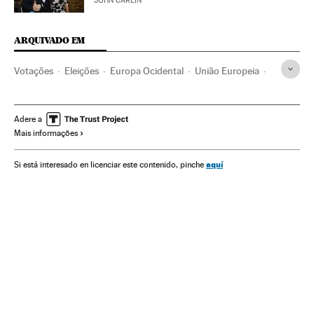
JOHN CARLIN
ARQUIVADO EM
Votações
Eleições
Europa Ocidental
União Europeia
Ideologias
Organizações internacionais
Europa
Brexit
Martin Schulz
Referendos UE
Euroceticismo
Adere a
Mais informações
Referendo
Eleições europeias
Unión política europea
Parlamento Europeu
Independentismo
Política
aquí
Si está interesado en licenciar este contenido, pinche
Relações exteriores
Reino Unido