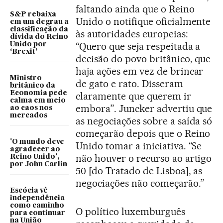
faltando ainda que o Reino
S&P rebaixa
Unido o notifique oficialmente
em um degrau a
classificação da
às autoridades europeias:
dívida do Reino
“Quero que seja respeitada a
Unido por
‘Brexit’
decisão do povo britânico, que
haja ações em vez de brincar
Ministro
de gato e rato. Disseram
britânico da
Economia pede
claramente que querem ir
calma em meio
embora”. Juncker advertiu que
ao caos nos
mercados
as negociações sobre a saída só
começarão depois que o Reino
'O mundo deve
Unido tomar a iniciativa. “Se
agradecer ao
não houver o recurso ao artigo
Reino Unido',
por John Carlin
50 [do Tratado de Lisboa], as
negociações não começarão.”
Escócia vê
independência
como caminho
O político luxemburguês
para continuar
na União