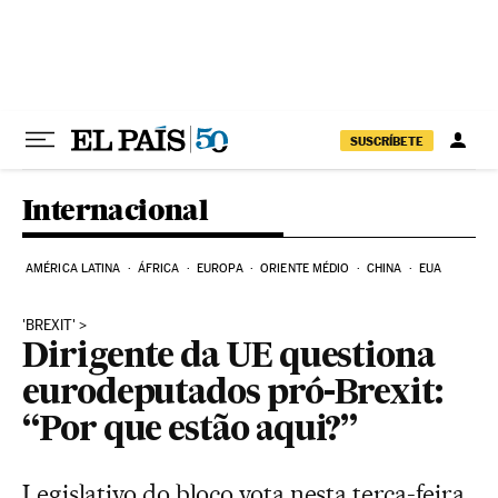
Pular para o conteúdo
SUSCRÍBETE
Internacional
AMÉRICA LATINA
ÁFRICA
EUROPA
ORIENTE MÉDIO
CHINA
EUA
'BREXIT'
Dirigente da UE questiona
eurodeputados pró-Brexit:
“Por que estão aqui?”
Legislativo do bloco vota nesta terça-feira