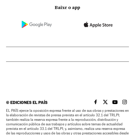
Baixe o app
©
EDICIONES EL PAÍS
EL PAÍS BRASIL EN
EL PAÍS BRASI
EL PAÍS B
EL PA
EL PAÍS ejerce la oposición expresa frente al uso de sus obras y prestaciones en
la elaboración de revistas de prensa prevista en el artículo 32.1 del TRLPI;
también realiza la reserva expresa frente a la reproducción, distribución y
comunicación pública de sus trabajos y artículos sobre temas de actualidad
prevista en el artículo 33.1 del TRLPI; y, asimismo, realiza una reserva expresa
de las reproducciones y usos de las obras y otras prestaciones accesibles desde