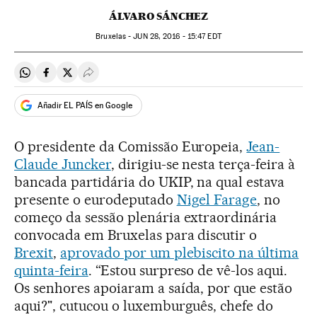
ÁLVARO SÁNCHEZ
Bruxelas -
JUN
28, 2016 - 15:47
EDT
Compartir en Whatsapp
Compartir en Facebook
Compartir en Twitter
Desplegar Redes Sociales
Añadir EL PAÍS en Google
O presidente da Comissão Europeia,
Jean-
Claude Juncker
, dirigiu-se nesta terça-feira à
bancada partidária do UKIP, na qual estava
presente o eurodeputado
Nigel Farage
, no
começo da sessão plenária extraordinária
convocada em Bruxelas para discutir o
Brexit
,
aprovado por um plebiscito na última
quinta-feira
. “Estou surpreso de vê-los aqui.
Os senhores apoiaram a saída, por que estão
aqui?", cutucou o luxemburguês, chefe do