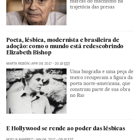
marcas do machismo na
trajetória das presas
Poeta, lésbica, modernista e brasileira de
adoção: como o mundo está redescobrindo
Elizabeth Bishop
MARTA REBÓN
|
APR 09, 2017 - 20:18
EDT
Uma biografia e uma peça de
teatro recuperam a figura da
poeta norte-americana, que
construiu parte de sua obra
no Rio
E Hollywood se rende ao poder das lésbicas
NOELIA RAMÍREZ
|
JAN 06, 2017 - 09:16
EST