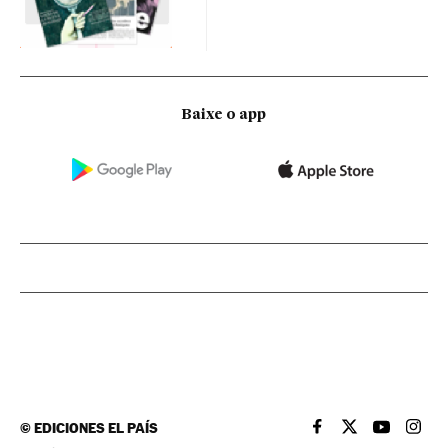
Baixe o app
©
EDICIONES EL PAÍS
EL PAÍS BRASIL EN
EL PAÍS BRASI
EL PAÍS B
EL PA