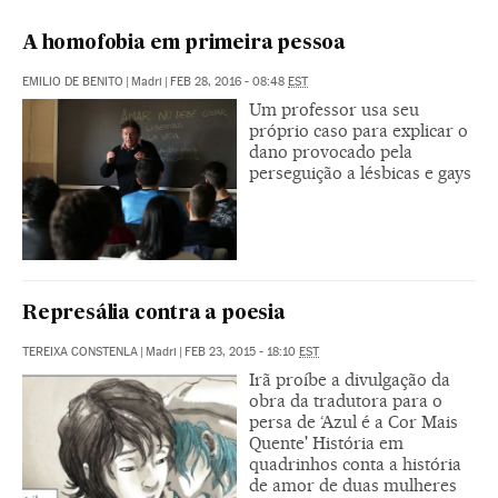
A homofobia em primeira pessoa
EMILIO DE BENITO
|
Madri
|
FEB 28, 2016 - 08:48
EST
Um professor usa seu
próprio caso para explicar o
dano provocado pela
perseguição a lésbicas e gays
Represália contra a poesia
TEREIXA CONSTENLA
|
Madri
|
FEB 23, 2015 - 18:10
EST
Irã proíbe a divulgação da
obra da tradutora para o
persa de ‘Azul é a Cor Mais
Quente' História em
quadrinhos conta a história
de amor de duas mulheres