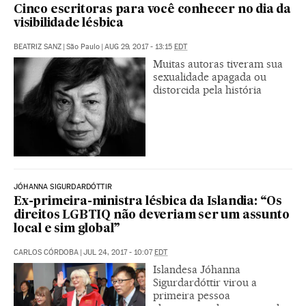
Cinco escritoras para você conhecer no dia da
visibilidade lésbica
BEATRIZ SANZ
|
São Paulo
|
AUG 29, 2017 - 13:15
EDT
Muitas autoras tiveram sua
sexualidade apagada ou
distorcida pela história
JÓHANNA SIGURDARDÓTTIR
Ex-primeira-ministra lésbica da Islandia: “Os
direitos LGBTIQ não deveriam ser um assunto
local e sim global”
CARLOS CÓRDOBA
|
JUL 24, 2017 - 10:07
EDT
Islandesa Jóhanna
Sigurdardóttir virou a
primeira pessoa