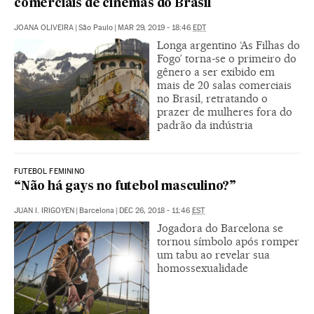
comerciais de cinemas do Brasil
JOANA OLIVEIRA
|
São Paulo
|
MAR 29, 2019 - 18:46
EDT
Longa argentino ‘As Filhas do
Fogo’ torna-se o primeiro do
gênero a ser exibido em
mais de 20 salas comerciais
no Brasil, retratando o
prazer de mulheres fora do
padrão da indústria
FUTEBOL FEMININO
“Não há gays no futebol masculino?”
JUAN I. IRIGOYEN
|
Barcelona
|
DEC 26, 2018 - 11:46
EST
Jogadora do Barcelona se
tornou símbolo após romper
um tabu ao revelar sua
homossexualidade