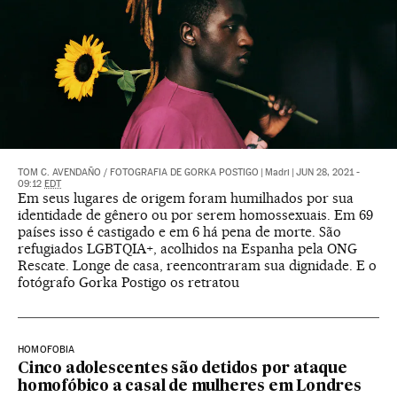
TOM C. AVENDAÑO
/
FOTOGRAFIA DE GORKA POSTIGO
|
Madri
|
JUN 28, 2021 -
09:12
EDT
Em seus lugares de origem foram humilhados por sua
identidade de gênero ou por serem homossexuais. Em 69
países isso é castigado e em 6 há pena de morte. São
refugiados LGBTQIA+, acolhidos na Espanha pela ONG
Rescate. Longe de casa, reencontraram sua dignidade. E o
fotógrafo Gorka Postigo os retratou
HOMOFOBIA
Cinco adolescentes são detidos por ataque
homofóbico a casal de mulheres em Londres