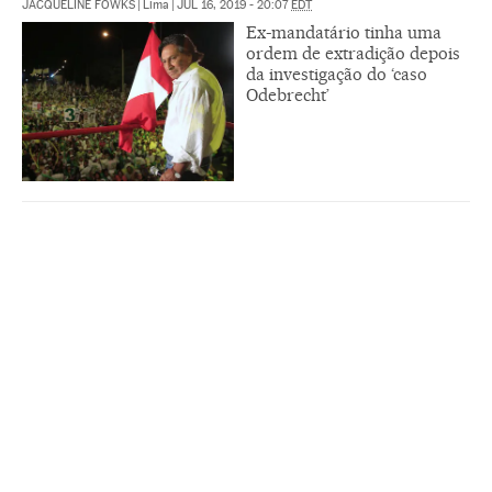
JACQUELINE FOWKS
|
Lima
|
JUL 16, 2019 - 20:07
EDT
Ex-mandatário tinha uma
ordem de extradição depois
da investigação do ‘caso
Odebrecht’