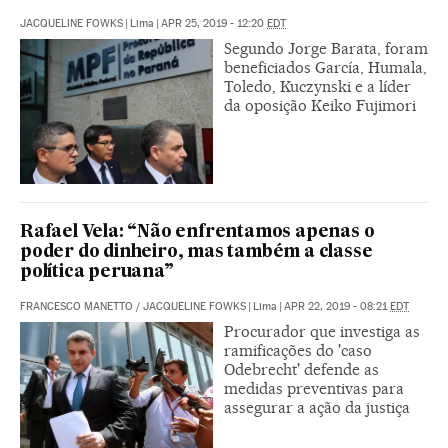
JACQUELINE FOWKS
|
Lima
|
APR 25, 2019 - 12:20
EDT
Segundo Jorge Barata, foram
beneficiados García, Humala,
Toledo, Kuczynski e a líder
da oposição Keiko Fujimori
Rafael Vela: “Não enfrentamos apenas o
poder do dinheiro, mas também a classe
política peruana”
FRANCESCO MANETTO
/
JACQUELINE FOWKS
|
Lima
|
APR 22, 2019 - 08:21
EDT
Procurador que investiga as
ramificações do 'caso
Odebrecht' defende as
medidas preventivas para
assegurar a ação da justiça