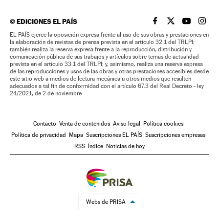
©
EDICIONES EL PAÍS
EL PAÍS BRASIL EN
EL PAÍS BRASI
EL PAÍS B
EL PA
EL PAÍS ejerce la oposición expresa frente al uso de sus obras y prestaciones en
la elaboración de revistas de prensa prevista en el artículo 32.1 del TRLPI;
también realiza la reserva expresa frente a la reproducción, distribución y
comunicación pública de sus trabajos y artículos sobre temas de actualidad
prevista en el artículo 33.1 del TRLPI; y, asimismo, realiza una reserva expresa
de las reproducciones y usos de las obras y otras prestaciones accesibles desde
este sitio web a medios de lectura mecánica u otros medios que resulten
adecuados a tal fin de conformidad con el artículo 67.3 del Real Decreto - ley
24/2021, de 2 de noviembre
Contacto
Venta de contenidos
Aviso legal
Política cookies
Política de privacidad
Mapa
Suscripciones EL PAÍS
Suscripciones empresas
RSS
Índice
Noticias de hoy
Webs de PRISA