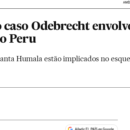
AMÉ
 caso Odebrecht envolv
do Peru
lanta Humala estão implicados no esqu
Añadir EL PAÍS en Google