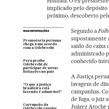
Humala. O ex-presidente
implicado pelo depósito
próximo, descoberto pelo
Segundo a
Folh
MAIS INFORMAÇÕES
supostamente a
Promotoria peruana
chega a um acordo
saído do caixa 
com a Odebrecht
administrado p
conhecido inte
Peru proíbe
Odebrecht de
participar de novas
licitações no país
A Justiça peru
lavagem de din
“O que a justiça
brasileira está
campanhas. Com
fazendo é admirável”
de fuga, o jui
Corrupção da
Juárez Atoche 
Odebrecht envolve