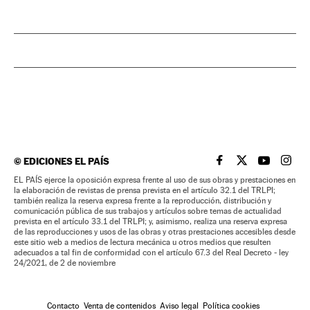
©
EDICIONES EL PAÍS
EL PAÍS BRASIL EN
EL PAÍS BRASI
EL PAÍS B
EL PA
EL PAÍS ejerce la oposición expresa frente al uso de sus obras y prestaciones en
la elaboración de revistas de prensa prevista en el artículo 32.1 del TRLPI;
también realiza la reserva expresa frente a la reproducción, distribución y
comunicación pública de sus trabajos y artículos sobre temas de actualidad
prevista en el artículo 33.1 del TRLPI; y, asimismo, realiza una reserva expresa
de las reproducciones y usos de las obras y otras prestaciones accesibles desde
este sitio web a medios de lectura mecánica u otros medios que resulten
adecuados a tal fin de conformidad con el artículo 67.3 del Real Decreto - ley
24/2021, de 2 de noviembre
Contacto
Venta de contenidos
Aviso legal
Política cookies