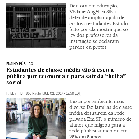
Doutora em educação,
Viviane Angélica Silva
defende ampliar ajuda de
custos a estudantes Estudo
feito por ela mostra que só
2% dos professores da
instituição se declaram
pardos ou pretos
ENSINO PÚBLICO
Estudantes de classe média vão à escola
pública por economia e para sair da “bolha”
social
H. M.
/
T. B.
|
São Paulo
|
JUL 02, 2017 - 17:59
EDT
Busca por ambiente mais
diverso faz famílias de classe
média desistirem da rede
privada Em SP, o número de
alunos que migrou para a
rede pública aumentou em
25% em 5 anos