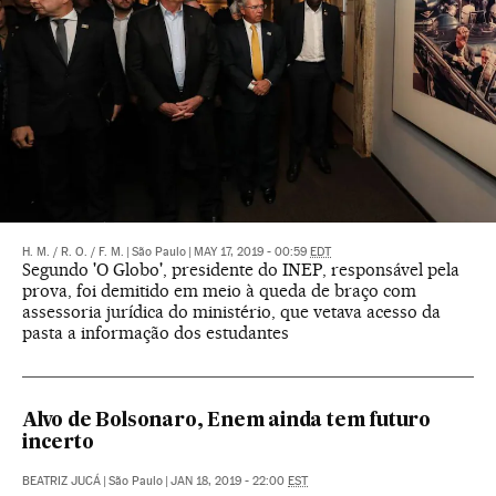
H. M.
/
R. O.
/
F. M.
|
São Paulo
|
MAY 17, 2019 - 00:59
EDT
Segundo 'O Globo', presidente do INEP, responsável pela
prova, foi demitido em meio à queda de braço com
assessoria jurídica do ministério, que vetava acesso da
pasta a informação dos estudantes
Alvo de Bolsonaro, Enem ainda tem futuro
incerto
BEATRIZ JUCÁ
|
São Paulo
|
JAN 18, 2019 - 22:00
EST