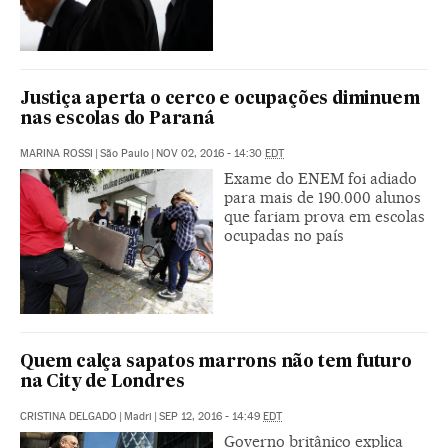
Justiça aperta o cerco e ocupações diminuem
nas escolas do Paraná
MARINA ROSSI
|
São Paulo
|
NOV 02, 2016 - 14:30
EDT
Exame do ENEM foi adiado
para mais de 190.000 alunos
que fariam prova em escolas
ocupadas no país
Quem calça sapatos marrons não tem futuro
na City de Londres
CRISTINA DELGADO
|
Madri
|
SEP 12, 2016 - 14:49
EDT
Governo britânico explica