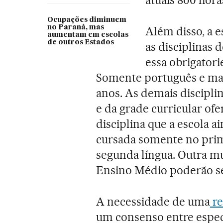
atuais 800 hora
Ocupações diminuem
no Paraná, mas
Além disso, a e
aumentam em escolas
de outros Estados
as disciplinas d
essa obrigatori
Somente português e mat
anos. As demais discipl
e da grade curricular of
disciplina que a escola a
cursada somente no prime
segunda língua. Outra m
Ensino Médio poderão se
A necessidade de uma
re
um consenso entre espec