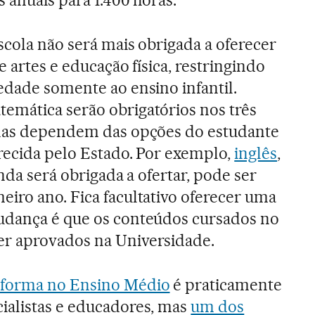
s anuais para 1.400 horas.
scola não será mais obrigada a oferecer
e artes e educação física, restringindo
edade somente ao ensino infantil.
emática serão obrigatórios nos três
inas dependem das opções do estudante
erecida pelo Estado. Por exemplo,
inglês
,
inda será obrigada a ofertar, pode ser
iro ano. Fica facultativo oferecer uma
udança é que os conteúdos cursados no
r aprovados na Universidade.
forma no Ensino Médio
é praticamente
ialistas e educadores, mas
um dos