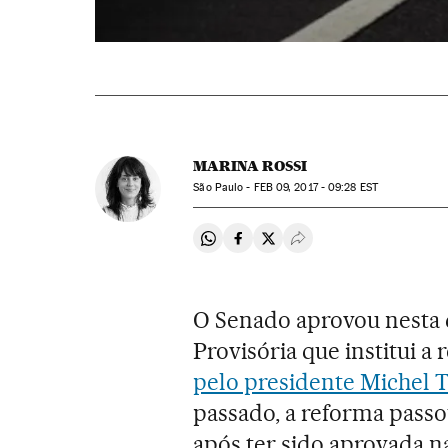
MARINA ROSSI
São Paulo -
FEB
09, 2017 - 09:28
EST
Compartir en Whatsapp
Compartir en Facebook
Compartir en Twitter
Desplegar Redes Soci
O Senado aprovou nesta q
Provisória que institui 
pelo presidente Michel 
passado, a reforma passou
após ter sido aprovada n