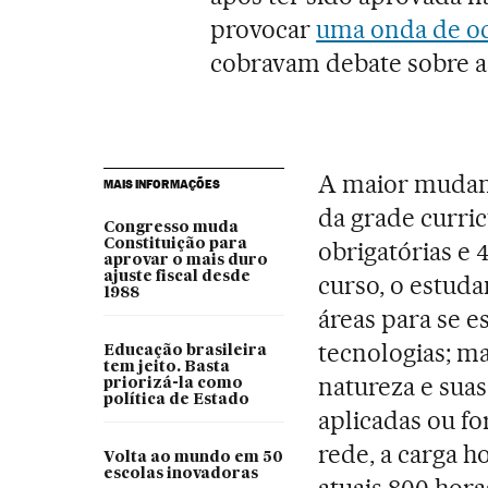
provocar
uma onda de oc
cobravam debate sobre 
A maior mudança
MAIS INFORMAÇÕES
da grade curric
Congresso muda
Constituição para
obrigatórias e 
aprovar o mais duro
ajuste fiscal desde
curso, o estuda
1988
áreas para se e
tecnologias; ma
Educação brasileira
tem jeito. Basta
natureza e suas
priorizá-la como
política de Estado
aplicadas ou fo
rede, a carga h
Volta ao mundo em 50
escolas inovadoras