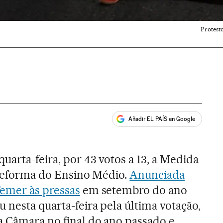
Protest
Añadir EL PAÍS en Google
ales
uarta-feira, por 43 votos a 13, a Medida
a reforma do Ensino Médio.
Anunciada
Temer às pressas
em setembro do ano
 nesta quarta-feira pela última votação,
a Câmara no final do ano passado e