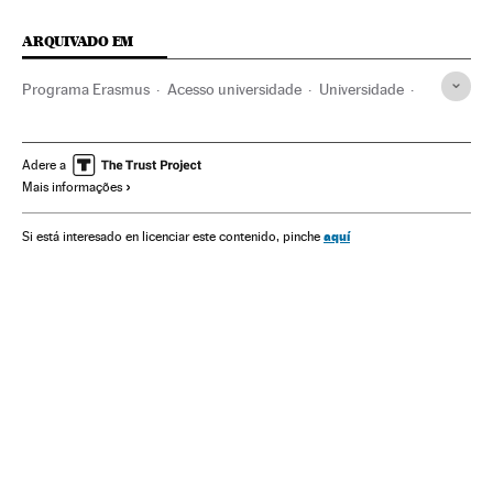
ARQUIVADO EM
Programa Erasmus
Acesso universidade
Universidade
Política educativa
Regime acadêmico
Educação superior
Espanha
América Latina
Adere a
Mais informações
Sistema educativo
América
Educação
Cultura
Relações exteriores
Política
Sociedade
aquí
Si está interesado en licenciar este contenido, pinche