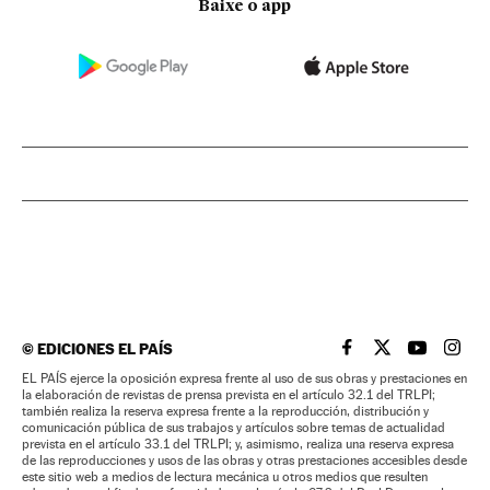
Baixe o app
©
EDICIONES EL PAÍS
EL PAÍS BRASIL EN
EL PAÍS BRASI
EL PAÍS B
EL PA
EL PAÍS ejerce la oposición expresa frente al uso de sus obras y prestaciones en
la elaboración de revistas de prensa prevista en el artículo 32.1 del TRLPI;
también realiza la reserva expresa frente a la reproducción, distribución y
comunicación pública de sus trabajos y artículos sobre temas de actualidad
prevista en el artículo 33.1 del TRLPI; y, asimismo, realiza una reserva expresa
de las reproducciones y usos de las obras y otras prestaciones accesibles desde
este sitio web a medios de lectura mecánica u otros medios que resulten