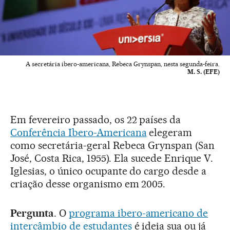
A secretária ibero-americana, Rebeca Grynspan, nesta segunda-feira.
M. S. (EFE)
Em fevereiro passado, os 22 países da
Conferência Ibero-Americana
elegeram
como secretária-geral Rebeca Grynspan (San
José, Costa Rica, 1955). Ela sucede Enrique V.
Iglesias, o único ocupante do cargo desde a
criação desse organismo em 2005.
Pergunta
. O
programa ibero-americano de
intercâmbio de estudantes
é ideia sua ou já