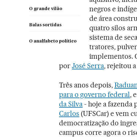
negros e indíge
O grande vilão
de área construí
Balas sortidas
quatro silos ar
sistema de seca
O analfabeto político
tratores, pulve
implementos. O
por
José Serra
, rejeitou a
Três anos depois,
Raduan
para o governo federal
, 
da Silva
- hoje a fazenda 
Carlos
(UFSCar) e vem cu
democratização do ingres
campus corre agora o ris