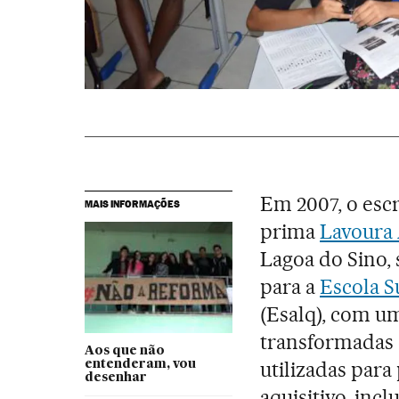
Em 2007, o esc
MAIS INFORMAÇÕES
prima
Lavoura 
Lagoa do Sino, 
para a
Escola S
(Esalq), com um
transformadas 
Aos que não
utilizadas para
entenderam, vou
desenhar
aquisitivo, incl