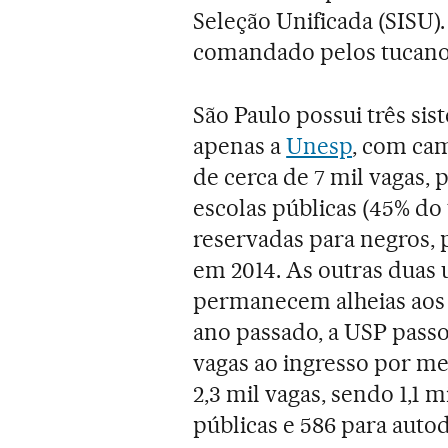
Seleção Unificada (SISU).
comandado pelos tucanos 
São Paulo possui três sis
apenas a
Unesp
, com cam
de cerca de 7 mil vagas, 
escolas públicas (45% do 
reservadas para negros, 
em 2014. As outras duas 
permanecem alheias aos s
ano passado, a USP passou
vagas ao ingresso por me
2,3 mil vagas, sendo 1,1 
públicas e 586 para auto