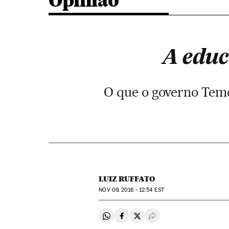
Opinião
A educ
O que o governo Teme
LUIZ RUFFATO
NOV
09, 2016 - 12:54
EST
Compartir en Whatsapp
Compartir en Facebook
Compartir en Twitter
Desplegar Redes Soci