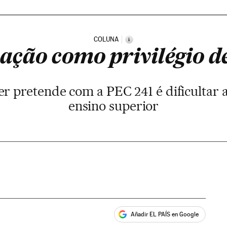
COLUNA
i
ação como privilégio de
r pretende com a PEC 241 é dificultar a
ensino superior
Añadir EL PAÍS en Google
ales