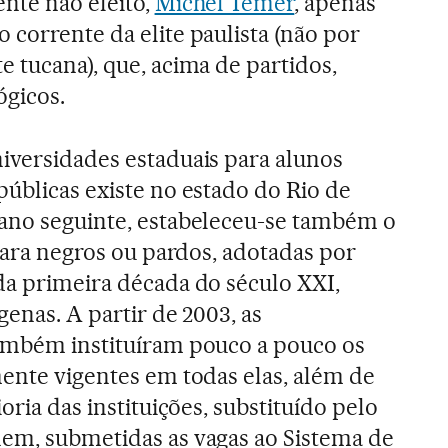
ente não eleito,
Michel Temer
, apenas
 corrente da elite paulista (não por
e tucana), que, acima de partidos,
ógicos.
iversidades estaduais para alunos
públicas existe no estado do Rio de
 ano seguinte, estabeleceu-se também o
 para negros ou pardos, adotadas por
da primeira década do século XXI,
genas. A partir de 2003, as
também instituíram pouco a pouco os
mente vigentes em todas elas, além de
oria das instituições, substituído pelo
nem, submetidas as vagas ao Sistema de