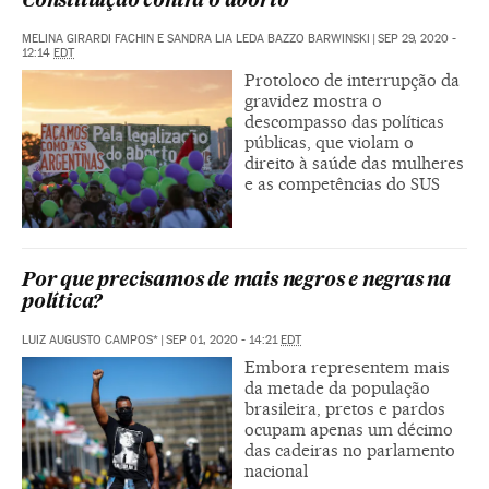
Constituição contra o aborto
MELINA GIRARDI FACHIN E SANDRA LIA LEDA BAZZO BARWINSKI
|
SEP 29, 2020 -
12:14
EDT
Protoloco de interrupção da
gravidez mostra o
descompasso das políticas
públicas, que violam o
direito à saúde das mulheres
e as competências do SUS
Por que precisamos de mais negros e negras na
política?
LUIZ AUGUSTO CAMPOS*
|
SEP 01, 2020 - 14:21
EDT
Embora representem mais
da metade da população
brasileira, pretos e pardos
ocupam apenas um décimo
das cadeiras no parlamento
nacional