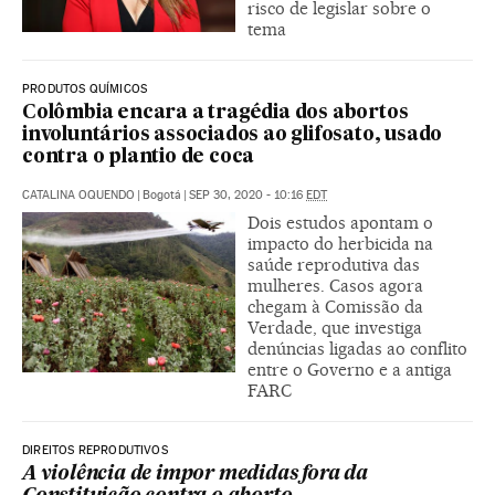
risco de legislar sobre o
tema
PRODUTOS QUÍMICOS
Colômbia encara a tragédia dos abortos
involuntários associados ao glifosato, usado
contra o plantio de coca
CATALINA OQUENDO
|
Bogotá
|
SEP 30, 2020 - 10:16
EDT
Dois estudos apontam o
impacto do herbicida na
saúde reprodutiva das
mulheres. Casos agora
chegam à Comissão da
Verdade, que investiga
denúncias ligadas ao conflito
entre o Governo e a antiga
FARC
DIREITOS REPRODUTIVOS
A violência de impor medidas fora da