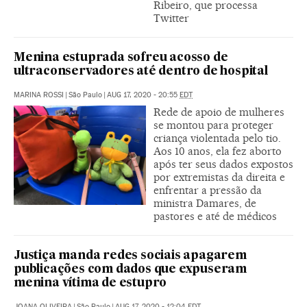
Ribeiro, que processa
Twitter
Menina estuprada sofreu acosso de
ultraconservadores até dentro de hospital
MARINA ROSSI
|
São Paulo
|
AUG 17, 2020 - 20:55
EDT
Rede de apoio de mulheres
se montou para proteger
criança violentada pelo tio.
Aos 10 anos, ela fez aborto
após ter seus dados expostos
por extremistas da direita e
enfrentar a pressão da
ministra Damares, de
pastores e até de médicos
Justiça manda redes sociais apagarem
publicações com dados que expuseram
menina vítima de estupro
JOANA OLIVEIRA
|
São Paulo
|
AUG 17, 2020 - 12:04
EDT