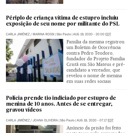
Périplo de criança vítima de estupro incluiu
exposição de seu nome por militante do PSL
CARLA JIMÉNEZ
/
MARINA ROSSI
|
São Paulo
|
AUG 19, 2020 - 20:00
EDT
Família da menina registrou
um Boletim de Ocorrência
contra Pedro Teodoro,
fundador do Projeto Família
Cristã em São Mateus e pré-
candidato a vereador, que
revelou o nome de menina
em suas redes sociais
Polícia prende tio indiciado por estupro de
menina de 10 anos. Antes de se entregar,
gravou vídeos
CARLA JIMÉNEZ
/
JOANA OLIVEIRA
|
São Paulo
|
AUG 18, 2020 - 07:17
EDT
Anúncio da prisão foi feito