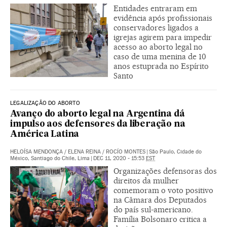
Entidades entraram em
evidência após profissionais
conservadores ligados a
igrejas agirem para impedir
acesso ao aborto legal no
caso de uma menina de 10
anos estuprada no Espírito
Santo
LEGALIZAÇÃO DO ABORTO
Avanço do aborto legal na Argentina dá
impulso aos defensores da liberação na
América Latina
HELOÍSA MENDONÇA
/
ELENA REINA
/
ROCÍO MONTES
|
São Paulo, Cidade do
México, Santiago do Chile, Lima
|
DEC 11, 2020 - 15:53
EST
Organizações defensoras dos
direitos da mulher
comemoram o voto positivo
na Câmara dos Deputados
do país sul-americano.
Família Bolsonaro critica a