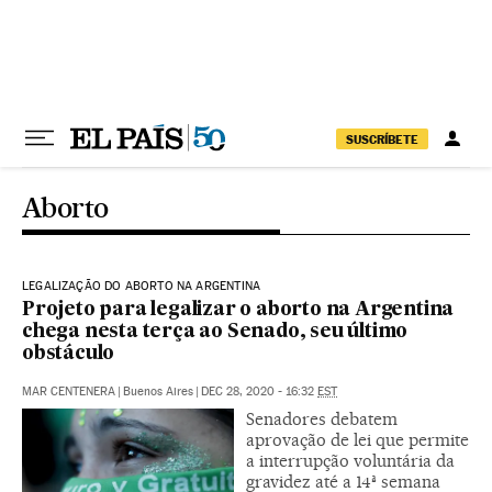
Pular para o conteúdo
SUSCRÍBETE
Aborto
LEGALIZAÇÃO DO ABORTO NA ARGENTINA
Projeto para legalizar o aborto na Argentina
chega nesta terça ao Senado, seu último
obstáculo
MAR CENTENERA
|
Buenos Aires
|
DEC 28, 2020 - 16:32
EST
Senadores debatem
aprovação de lei que permite
a interrupção voluntária da
gravidez até a 14ª semana