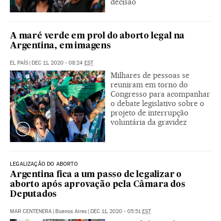
decisão
A maré verde em prol do aborto legal na
Argentina, em imagens
EL PAÍS
|
DEC 11, 2020 - 08:24
EST
Milhares de pessoas se
reuniram em torno do
Congresso para acompanhar
o debate legislativo sobre o
projeto de interrupção
voluntária da gravidez
LEGALIZAÇÃO DO ABORTO
Argentina fica a um passo de legalizar o
aborto após aprovação pela Câmara dos
Deputados
MAR CENTENERA
|
Buenos Aires
|
DEC 11, 2020 - 05:51
EST