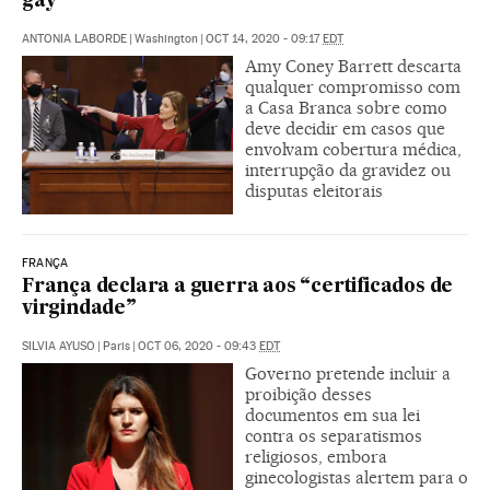
gay
ANTONIA LABORDE
|
Washington
|
OCT 14, 2020 - 09:17
EDT
Amy Coney Barrett descarta
qualquer compromisso com
a Casa Branca sobre como
deve decidir em casos que
envolvam cobertura médica,
interrupção da gravidez ou
disputas eleitorais
FRANÇA
França declara a guerra aos “certificados de
virgindade”
SILVIA AYUSO
|
Paris
|
OCT 06, 2020 - 09:43
EDT
Governo pretende incluir a
proibição desses
documentos em sua lei
contra os separatismos
religiosos, embora
ginecologistas alertem para o