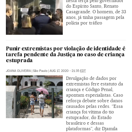
nesta terça pelo governador
do Espírito Santo, Renato
Casagrande. O homem, de 33
anos, já tinha passagem pela
polícia por tráfico
Punir extremistas por violação de identidade é
tarefa pendente da Justiça no caso de criança
estuprada
JOANA OLIVEIRA
|
São Paulo
|
AUG 17, 2020 - 21:35
EDT
Divulgação de dados por
extremistas fere estatuto da
criança e Código Penal,
apontam especialistas. Caso
reforça debate sobre danos
causados pelas redes. “Essa
criança foi vítima do tio
estuprador, do Estado
brasileiro e dessas
plataformas”, diz Djamila