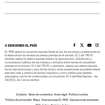
©
EDICIONES EL PAÍS
EL PAÍS BRASIL EN
EL PAÍS BRASI
EL PAÍS B
EL PA
EL PAÍS ejerce la oposición expresa frente al uso de sus obras y prestaciones en
la elaboración de revistas de prensa prevista en el artículo 32.1 del TRLPI;
también realiza la reserva expresa frente a la reproducción, distribución y
comunicación pública de sus trabajos y artículos sobre temas de actualidad
prevista en el artículo 33.1 del TRLPI; y, asimismo, realiza una reserva expresa
de las reproducciones y usos de las obras y otras prestaciones accesibles desde
este sitio web a medios de lectura mecánica u otros medios que resulten
adecuados a tal fin de conformidad con el artículo 67.3 del Real Decreto - ley
24/2021, de 2 de noviembre
Contacto
Venta de contenidos
Aviso legal
Política cookies
Política de privacidad
Mapa
Suscripciones EL PAÍS
Suscripciones empresas