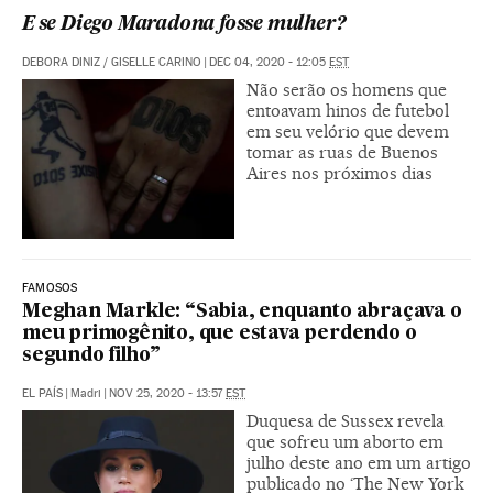
E se Diego Maradona fosse mulher?
DEBORA DINIZ
/
GISELLE CARINO
|
DEC 04, 2020 - 12:05
EST
Não serão os homens que
entoavam hinos de futebol
em seu velório que devem
tomar as ruas de Buenos
Aires nos próximos dias
FAMOSOS
Meghan Markle: “Sabia, enquanto abraçava o
meu primogênito, que estava perdendo o
segundo filho”
EL PAÍS
|
Madri
|
NOV 25, 2020 - 13:57
EST
Duquesa de Sussex revela
que sofreu um aborto em
julho deste ano em um artigo
publicado no ‘The New York