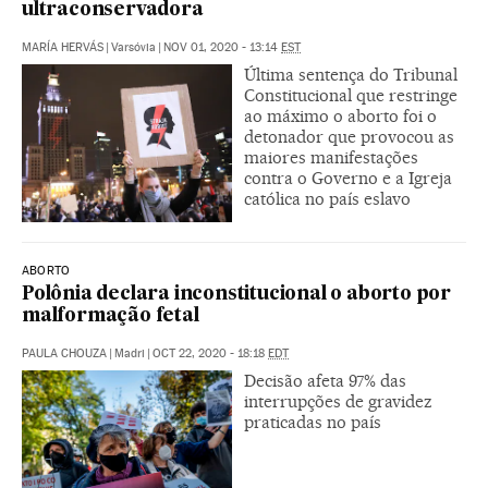
ultraconservadora
MARÍA HERVÁS
|
Varsóvia
|
NOV 01, 2020 - 13:14
EST
Última sentença do Tribunal
Constitucional que restringe
ao máximo o aborto foi o
detonador que provocou as
maiores manifestações
contra o Governo e a Igreja
católica no país eslavo
ABORTO
Polônia declara inconstitucional o aborto por
malformação fetal
PAULA CHOUZA
|
Madri
|
OCT 22, 2020 - 18:18
EDT
Decisão afeta 97% das
interrupções de gravidez
praticadas no país