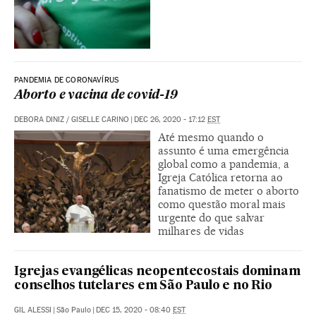
PANDEMIA DE CORONAVÍRUS
Aborto e vacina de covid-19
DEBORA DINIZ
/
GISELLE CARINO
|
DEC 26, 2020 - 17:12
EST
Até mesmo quando o
assunto é uma emergência
global como a pandemia, a
Igreja Católica retorna ao
fanatismo de meter o aborto
como questão moral mais
urgente do que salvar
milhares de vidas
Igrejas evangélicas neopentecostais dominam
conselhos tutelares em São Paulo e no Rio
GIL ALESSI
|
São Paulo
|
DEC 15, 2020 - 08:40
EST