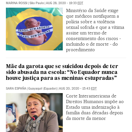
MARINA ROSSI
|
São Paulo
|
AUG 28, 2020 - 19:33
EDT
Ministério da Saúde exige
que médicos notifiquem a
polícia sobre a violência
sexual sofrida e que a vítima
assine um termo de
consentimento dos riscos -
incluindo o de morte - do
procedimento
Mãe da garota que se suicidou depois de ter
sido abusada na escola: “No Equador nunca
houve justiça para as meninas estupradas”
SARA ESPAÑA
|
Guayaquil (Equador)
|
AUG 20, 2020 - 15:43
EDT
Corte Interamericana de
Direitos Humanos impõe ao
Estado uma indenização à
família duas décadas depois
da morte da menor