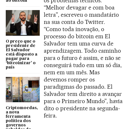
os problemas técnicos.
ao bitcoin
“Melhor devagar e com boa
letra”, escreveu o mandatário
na sua conta do Twitter.
“Como toda inovação, o
processo do bitcoin em El
O preço que o
Salvador tem uma curva de
presidente de
aprendizagem. Todo caminho
El Salvador
está disposto a
para o futuro é assim, e não se
pagar para
‘bitcoinizar’ o
conseguirá tudo em um só dia,
país
nem em um mês. Mas
devemos romper os
paradigmas do passado. El
Salvador tem direito a avançar
para o Primeiro Mundo”, havia
dito o presidente na segunda-
Criptomoedas,
a nova
feira.
ferramenta
política dos
governos