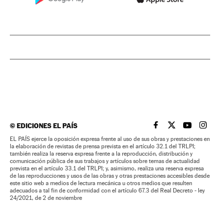
©
EDICIONES EL PAÍS
EL PAÍS BRASIL EN
EL PAÍS BRASI
EL PAÍS B
EL PA
EL PAÍS ejerce la oposición expresa frente al uso de sus obras y prestaciones en
la elaboración de revistas de prensa prevista en el artículo 32.1 del TRLPI;
también realiza la reserva expresa frente a la reproducción, distribución y
comunicación pública de sus trabajos y artículos sobre temas de actualidad
prevista en el artículo 33.1 del TRLPI; y, asimismo, realiza una reserva expresa
de las reproducciones y usos de las obras y otras prestaciones accesibles desde
este sitio web a medios de lectura mecánica u otros medios que resulten
adecuados a tal fin de conformidad con el artículo 67.3 del Real Decreto - ley
24/2021, de 2 de noviembre