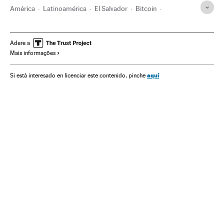
América
Latinoamérica
El Salvador
Bitcoin
Economía
Nayib Bukele
Dólar (Granada)
Dólar
Centroamérica
Moneda electrónica
Moneda
Adere a
Mais informações
aquí
Si está interesado en licenciar este contenido, pinche