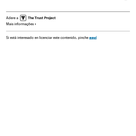
El Salvador
Venezuela
Cuba
Vietnam
Criptografía
Moneda
Banco Central
Estados Unidos
Adere a
Mais informações
Dólar (Granada)
Geopolítica
aquí
Si está interesado en licenciar este contenido, pinche