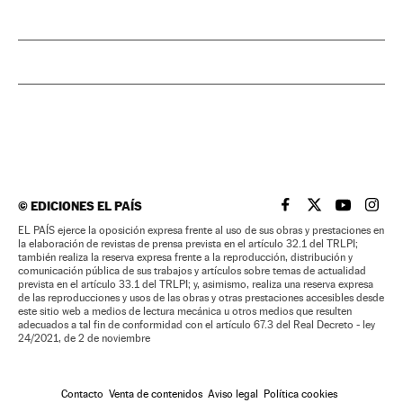
©
EDICIONES EL PAÍS
EL PAÍS BRASIL EN
EL PAÍS BRASI
EL PAÍS B
EL PA
EL PAÍS ejerce la oposición expresa frente al uso de sus obras y prestaciones en
la elaboración de revistas de prensa prevista en el artículo 32.1 del TRLPI;
también realiza la reserva expresa frente a la reproducción, distribución y
comunicación pública de sus trabajos y artículos sobre temas de actualidad
prevista en el artículo 33.1 del TRLPI; y, asimismo, realiza una reserva expresa
de las reproducciones y usos de las obras y otras prestaciones accesibles desde
este sitio web a medios de lectura mecánica u otros medios que resulten
adecuados a tal fin de conformidad con el artículo 67.3 del Real Decreto - ley
24/2021, de 2 de noviembre
Contacto
Venta de contenidos
Aviso legal
Política cookies