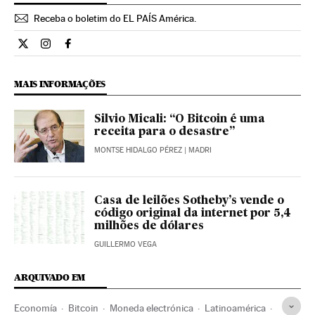
Receba o boletim do EL PAÍS América.
Economia El País Brasil en Twitter
Economia El País Brasil en Instagram
Economia El País Brasil en Facebook
MAIS INFORMAÇÕES
Silvio Micali: “O Bitcoin é uma
receita para o desastre”
MONTSE HIDALGO PÉREZ
| MADRI
Casa de leilões Sotheby’s vende o
código original da internet por 5,4
milhões de dólares
GUILLERMO VEGA
ARQUIVADO EM
Economía
Bitcoin
Moneda electrónica
Latinoamérica