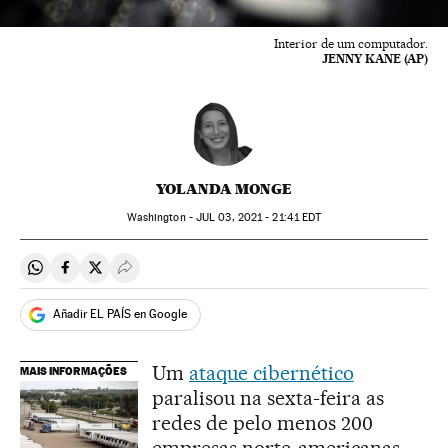
Interior de um computador.
JENNY KANE (AP)
YOLANDA MONGE
Washington -
JUL
03, 2021 - 21:41
EDT
Compartir en Whatsapp
Compartir en Facebook
Compartir en Twitter
Desplegar Redes Sociales
Añadir EL PAÍS en Google
Um
ataque cibernético
MAIS INFORMAÇÕES
paralisou na sexta-feira as
redes de pelo menos 200
empresas norte-americanas,