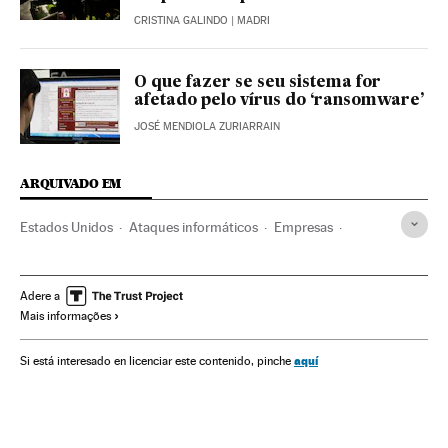
CRISTINA GALINDO
| MADRI
O que fazer se seu sistema for
afetado pelo vírus do ‘ransomware’
JOSÉ MENDIOLA ZURIARRAIN
ARQUIVADO EM
Estados Unidos
Ataques informáticos
Empresas
Rússia
Tecnologia
Internet
Segurança internet
Privacidade internet
América
Adere a
Mais informações
aquí
Si está interesado en licenciar este contenido, pinche