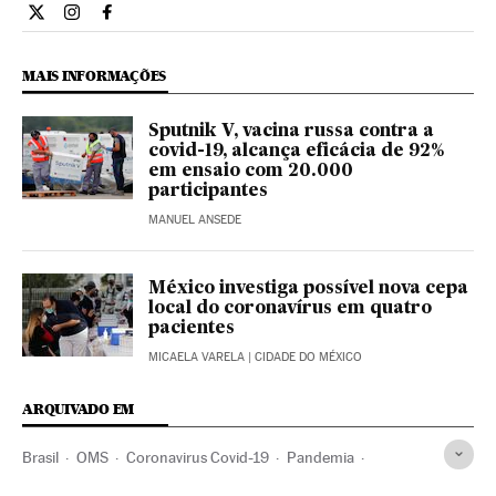
Internacional El País Brasil en Twitter
Internacional El País Brasil en Instagram
Internacional El País Brasil en Facebook
MAIS INFORMAÇÕES
Sputnik V, vacina russa contra a
covid-19, alcança eficácia de 92%
em ensaio com 20.000
participantes
MANUEL ANSEDE
México investiga possível nova cepa
local do coronavírus em quatro
pacientes
MICAELA VARELA
| CIDADE DO MÉXICO
ARQUIVADO EM
Brasil
OMS
Coronavirus Covid-19
Pandemia
Coronavirus
Doenças infecciosas
Doenças respiratórias