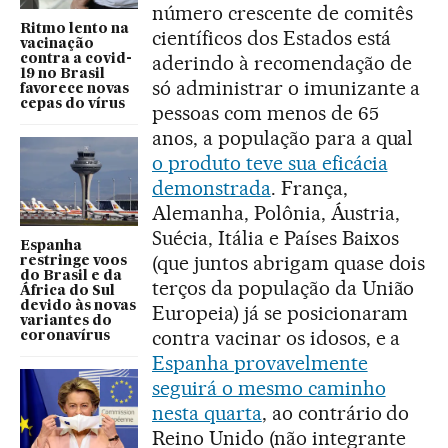
número crescente de comitês
Ritmo lento na
científicos dos Estados está
vacinação
aderindo à recomendação de
contra a covid-
19 no Brasil
só administrar o imunizante a
favorece novas
cepas do vírus
pessoas com menos de 65
anos, a população para a qual
o produto teve sua eficácia
demonstrada
. França,
Alemanha, Polônia, Áustria,
Suécia, Itália e Países Baixos
Espanha
(que juntos abrigam quase dois
restringe voos
do Brasil e da
terços da população da União
África do Sul
devido às novas
Europeia) já se posicionaram
variantes do
contra vacinar os idosos, e a
coronavírus
Espanha provavelmente
seguirá o mesmo caminho
nesta quarta
, ao contrário do
Reino Unido (não integrante