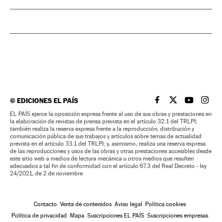
©
EDICIONES EL PAÍS
EL PAÍS BRASIL EN
EL PAÍS BRASI
EL PAÍS B
EL PA
EL PAÍS ejerce la oposición expresa frente al uso de sus obras y prestaciones en
la elaboración de revistas de prensa prevista en el artículo 32.1 del TRLPI;
también realiza la reserva expresa frente a la reproducción, distribución y
comunicación pública de sus trabajos y artículos sobre temas de actualidad
prevista en el artículo 33.1 del TRLPI; y, asimismo, realiza una reserva expresa
de las reproducciones y usos de las obras y otras prestaciones accesibles desde
este sitio web a medios de lectura mecánica u otros medios que resulten
adecuados a tal fin de conformidad con el artículo 67.3 del Real Decreto - ley
24/2021, de 2 de noviembre
Contacto
Venta de contenidos
Aviso legal
Política cookies
Política de privacidad
Mapa
Suscripciones EL PAÍS
Suscripciones empresas