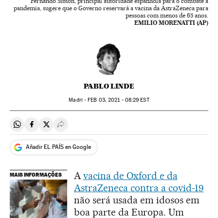
Fernando Simón, principal autoridade espanhola para o combate à
pandemia, sugere que o Governo reservará a vacina da AstraZeneca para
pessoas com menos de 65 anos.
EMILIO MORENATTI (AP)
PABLO LINDE
Madri -
FEB
03, 2021 - 08:29
EST
Compartir en Whatsapp
Compartir en Facebook
Compartir en Twitter
Desplegar Redes Sociales
Añadir EL PAÍS en Google
A
vacina de Oxford e da
MAIS INFORMAÇÕES
AstraZeneca contra a covid-19
não será usada em idosos em
boa parte da Europa. Um