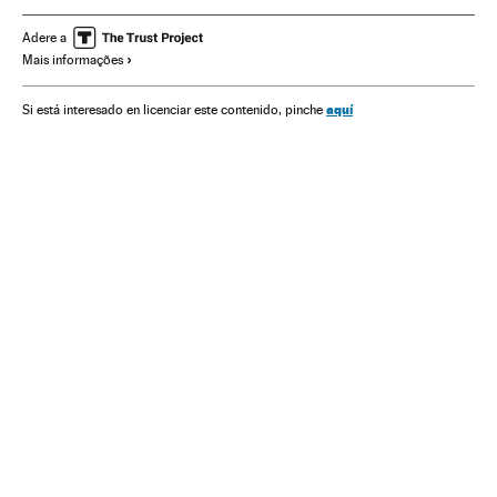
Ministério Saúde
Vacinação
Vacinas
AstraZeneca
Adere a
Mais informações
Europa
aquí
Si está interesado en licenciar este contenido, pinche