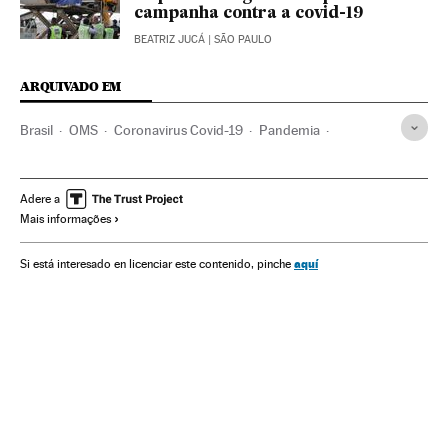
campanha contra a covid-19
BEATRIZ JUCÁ
| SÃO PAULO
ARQUIVADO EM
Brasil
OMS
Coronavirus Covid-19
Pandemia
Coronavirus
Doenças infecciosas
Doenças respiratórias
Ministério Saúde
Vacinas
Vacinação
Israel
Adere a
Mais informações
Benjamin Netanyahu
Pfizer
aquí
Si está interesado en licenciar este contenido, pinche