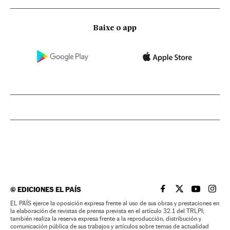
Baixe o app
©
EDICIONES EL PAÍS
EL PAÍS BRASIL EN
EL PAÍS BRASI
EL PAÍS B
EL PA
EL PAÍS ejerce la oposición expresa frente al uso de sus obras y prestaciones en
la elaboración de revistas de prensa prevista en el artículo 32.1 del TRLPI;
también realiza la reserva expresa frente a la reproducción, distribución y
comunicación pública de sus trabajos y artículos sobre temas de actualidad