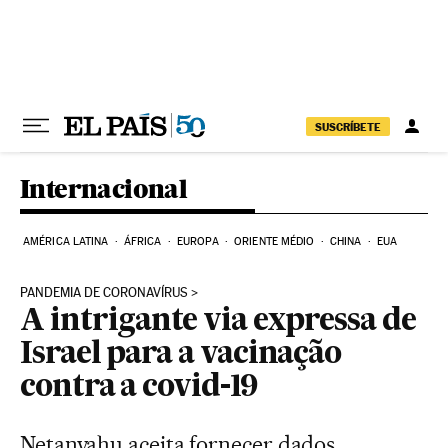
Pular para o conteúdo
SUSCRÍBETE
Internacional
AMÉRICA LATINA
ÁFRICA
EUROPA
ORIENTE MÉDIO
CHINA
EUA
PANDEMIA DE CORONAVÍRUS
A intrigante via expressa de
Israel para a vacinação
contra a covid-19
Netanyahu aceita fornecer dados