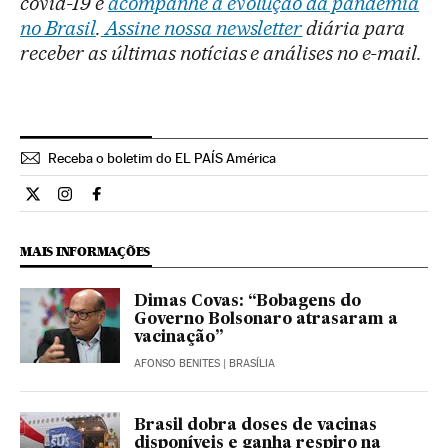
covid-19 e
acompanhe a evolução da pandemia
no Brasil
.
Assine nossa newsletter
diária para
receber as últimas notícias e análises no e-mail.
Receba o boletim do EL PAÍS América
Internacional El País Brasil en Twitter
Internacional El País Brasil en Instagram
Internacional El País Brasil en Facebook
MAIS INFORMAÇÕES
Dimas Covas: “Bobagens do
Governo Bolsonaro atrasaram a
vacinação”
AFONSO BENITES
| BRASÍLIA
Brasil dobra doses de vacinas
disponíveis e ganha respiro na