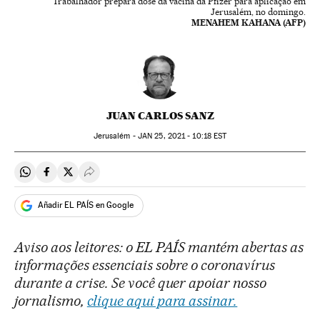
Trabalhador prepara dose da vacina da Pfizer para aplicação em
Jerusalém, no domingo.
MENAHEM KAHANA (AFP)
JUAN CARLOS SANZ
Jerusalém -
JAN
25, 2021 - 10:18
EST
Compartir en Whatsapp
Compartir en Facebook
Compartir en Twitter
Desplegar Redes Sociales
Añadir EL PAÍS en Google
Aviso aos leitores: o EL PAÍS mantém abertas as
informações essenciais sobre o coronavírus
durante a crise. Se você quer apoiar nosso
jornalismo,
clique aqui para assinar.