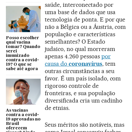
saúde, interconectado por
uma base de dados que usa
tecnologia de ponta. E por que
não a Bélgica ou a Áustria, com
população e características
Posso escolher
semelhantes? O Estado
qual vacina
tomar? Quando
judaico, no qual morreram
serei
apenas 4.260 pessoas
por
imunizado
contra a covid-
causa do
coronavírus
, tem
19? O que se
sabe até agora
outras circunstâncias a seu
favor. É um país isolado, com
rigoroso controle de
fronteiras, e sua população
diversificada cria um cadinho
de etnias.
As vacinas
contra a covid-
19 aprovadas no
Seus méritos são notáveis, mas
Brasil
oferecem
como Israel conseguiu fechar