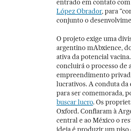
entrado em contato com
López Obrador
, para “c
conjunto o desenvolvimen
O projeto exige uma divis
argentino mAbxience, do 
ativa da potencial vacin
concluirá o processo de
empreendimento privado
lucrativos. A conduta da
para ser comemorada, po
buscar lucro
. Os proprie
Oxford. Confiaram à Ar
central e ao México o re
ideia é produzir um piso