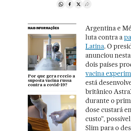
Compartir en Whatsapp
Compartir en Facebook
Compartir en Twitter
Desplegar Redes Soci
Argentina e Mé
MAIS INFORMAÇÕES
luta contra a
p
Latina
. O pres
anunciou nesta 
dois países pro
vacina experim
Por que gera receio a
está desenvolv
suposta vacina russa
contra a covid-19?
britânico Astra
durante o prim
dose custará en
custo”, possív
Slim para o de