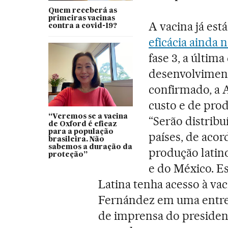
Quem receberá as
primeiras vacinas
A vacina já est
contra a covid-19?
eficácia ainda 
fase 3, a últim
desenvolvimento
confirmado, a A
custo e de pro
“Veremos se a vacina
“Serão distribu
de Oxford é eficaz
para a população
países, de aco
brasileira. Não
sabemos a duração da
produção latin
proteção”
e do México. E
Latina tenha acesso à vac
Fernández em uma entrevi
de imprensa do presiden