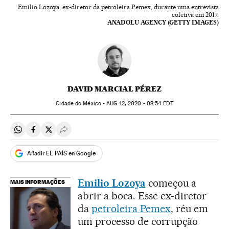
Emilio Lozoya, ex-diretor da petroleira Pemex, durante uma entrevista
coletiva em 2017.
ANADOLU AGENCY (GETTY IMAGES)
DAVID MARCIAL PÉREZ
Cidade do México -
AUG
12, 2020 - 08:54
EDT
Compartir en Whatsapp
Compartir en Facebook
Compartir en Twitter
Desplegar Redes Sociales
Añadir EL PAÍS en Google
Emilio Lozoya
começou a
MAIS INFORMAÇÕES
abrir a boca. Esse ex-diretor
da
petroleira Pemex
, réu em
um processo de corrupção