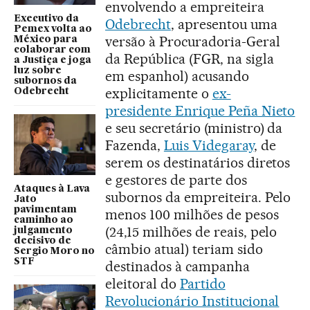
envolvendo a empreiteira
Executivo da
Odebrecht
, apresentou uma
Pemex volta ao
versão à Procuradoria-Geral
México para
colaborar com
da República (FGR, na sigla
a Justiça e joga
luz sobre
em espanhol) acusando
subornos da
explicitamente o
ex-
Odebrecht
presidente Enrique Peña Nieto
e seu secretário (ministro) da
Fazenda,
Luis Videgaray
, de
serem os destinatários diretos
e gestores de parte dos
Ataques à Lava
subornos da empreiteira. Pelo
Jato
pavimentam
menos 100 milhões de pesos
caminho ao
(24,15 milhões de reais, pelo
julgamento
decisivo de
câmbio atual) teriam sido
Sergio Moro no
STF
destinados à campanha
eleitoral do
Partido
Revolucionário Institucional