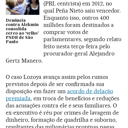
(PRI, centrista) em 2012, no
qual Peña Nieto saiu vencedor.
Enquanto isso, outros 400
Denúncia
milhões foram destinados a
contra Alckmin
consolida
comprar votos de
cerco ao ‘velho’
PSDB de São
parlamentares, segundo relato
Paulo
feito nesta terça-feira pelo
procurador-geral Alejandro
Gertz Manero.
O caso Lozoya avança assim pelos rumos
previstos depois de ser confirmada sua
disposição em fazer um
acordo de delação
premiada
, em troca de benefícios e reduções
das acusações contra ele e seus familiares. O
ex-executivo é réu por crimes de lavagem de
dinheiro, formação de quadrilha e suborno,
resultantes das milionárias propinas pagas