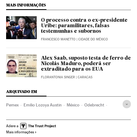
MAIS INFORMAÇÕES
O processo contra o ex-presidente
Uribe: paramilitares, falsas
testemunhas e subornos
FRANCESCO MANETTO
| CIDADE DO MÉXICO
Alex Saab, suposto testa de ferro de
Nicolás Maduro, poderá ser
extraditado para os EUA
FLORANTONIA SINGER
| CARACAS
ARQUIVADO EM
Pemex
Emilio Lozoya Austin
México
Odebrecht
Latinoamérica
Corrupción
Corrupción política
Sobornos
Enrique Peña Nieto
PRI
Adere a
Mais informações
Andrés Manuel López Obrador
Luis Videgaray