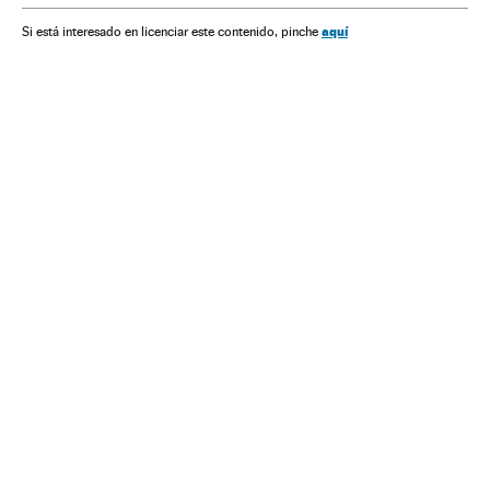
Investigación judicial
aquí
Si está interesado en licenciar este contenido, pinche