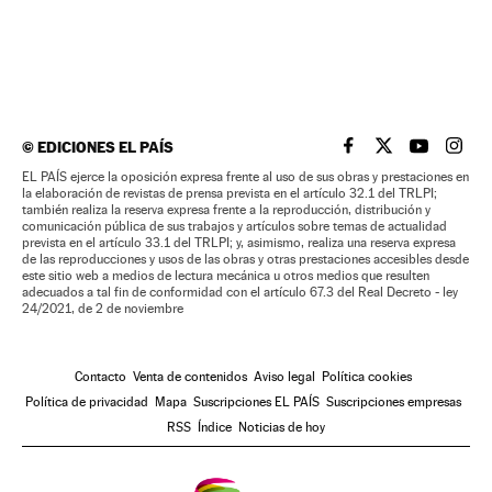
©
EDICIONES EL PAÍS
EL PAÍS BRASIL EN
EL PAÍS BRASI
EL PAÍS B
EL PA
EL PAÍS ejerce la oposición expresa frente al uso de sus obras y prestaciones en
la elaboración de revistas de prensa prevista en el artículo 32.1 del TRLPI;
también realiza la reserva expresa frente a la reproducción, distribución y
comunicación pública de sus trabajos y artículos sobre temas de actualidad
prevista en el artículo 33.1 del TRLPI; y, asimismo, realiza una reserva expresa
de las reproducciones y usos de las obras y otras prestaciones accesibles desde
este sitio web a medios de lectura mecánica u otros medios que resulten
adecuados a tal fin de conformidad con el artículo 67.3 del Real Decreto - ley
24/2021, de 2 de noviembre
Contacto
Venta de contenidos
Aviso legal
Política cookies
Política de privacidad
Mapa
Suscripciones EL PAÍS
Suscripciones empresas
RSS
Índice
Noticias de hoy