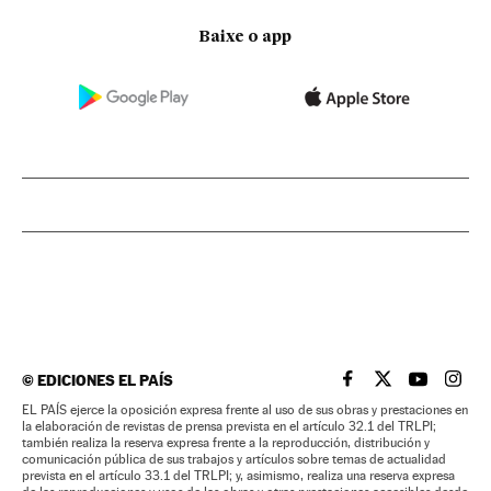
Baixe o app
©
EDICIONES EL PAÍS
EL PAÍS BRASIL EN
EL PAÍS BRASI
EL PAÍS B
EL PA
EL PAÍS ejerce la oposición expresa frente al uso de sus obras y prestaciones en
la elaboración de revistas de prensa prevista en el artículo 32.1 del TRLPI;
también realiza la reserva expresa frente a la reproducción, distribución y
comunicación pública de sus trabajos y artículos sobre temas de actualidad
prevista en el artículo 33.1 del TRLPI; y, asimismo, realiza una reserva expresa