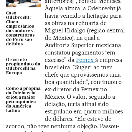
anteriores]”, contou Meneses.
Àquela altura, a Odebrecht já
Caso
havia vencido a licitação para
Odebrecht:
as obras na refinaria de
Cinco
empresários
Miguel Hidalgo (região central
das maiores
construtoras
do México), na qual a
do Peru são
Auditoria Superior mexicana
detidos
constatou pagamentos “em
excesso” da
Pemex
à empresa
O secreto
propinoduto da
brasileira. “Sugeri ao meu
Odebrecht na
Europa
chefe que aprovássemos uma
boa quantidade”, continuou o
ex-diretor da Pemex no
Como a propina
da Odebrecht
México. O valor, segundo a
criou a maior
petroquímica
delação, teria afinal sido
da América
estipulado em quatro milhões
Latina
de dólares. “Ele esteve de
acordo, não teve nenhuma objeção. Passou-