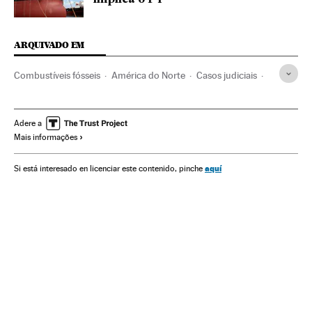
implica o PT
ARQUIVADO EM
Combustíveis fósseis
América do Norte
Casos judiciais
Corrupção
Matérias-primas
Combustíveis
América Latina
Construção
Empresas
Adere a
Mais informações
Energia não renovável
Pemex
América
Fontes energia
Economia
Justiça
Energia
Indústria
aquí
Si está interesado en licenciar este contenido, pinche
Caso Odebrecht
Odebrecht
Petroleiras
Construtoras
Subornos
Petróleo
México
Corrupção política