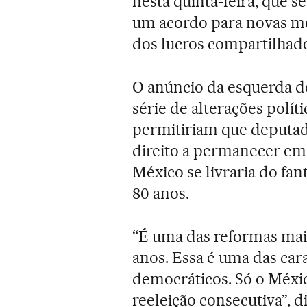
nesta quinta-feira, que s
um acordo para novas mo
dos lucros compartilhado
O anúncio da esquerda d
série de alterações polít
permitiriam que deputad
direito a permanecer em 
México se livraria do fa
80 anos.
“É uma das reformas mai
anos. Essa é uma das car
democráticos. Só o Méxi
reeleição consecutiva”, di