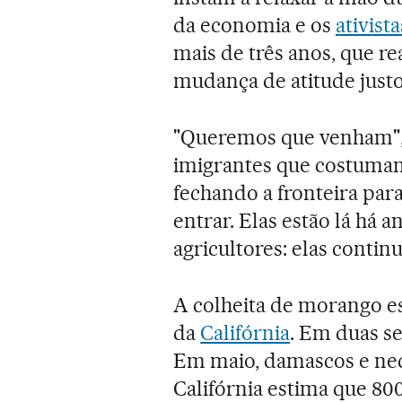
da economia e os
ativist
mais de três anos, que r
mudança de atitude just
"Queremos que venham", 
imigrantes que costumam 
fechando a fronteira par
entrar. Elas estão lá há a
agricultores: elas continu
A colheita de morango es
da
Califórnia
. Em duas se
Em maio, damascos e nec
Califórnia estima que 80