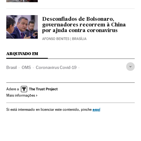
Desconfiados de Bolsonaro,
governadores recorrem à China
por ajuda contra coronavírus
AFONSO BENITES
| BRASÍLIA
ARQUIVADO EM
Brasil
OMS
Coronavirus Covid-19
Coronavirus de Wuhan
Pandemia
Coronavirus
Doenças infecciosas
Doenças respiratórias
Adere a
Mais informações
Ministério Saúde
Espanha
China
aquí
Si está interesado en licenciar este contenido, pinche