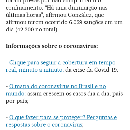
foram presas por não cumprir com o
confinamento. “Há uma diminuição nas
últimas horas”, afirmou González, que
afirmou terem ocorrido 6.039 sanções em um
dia (42.200 no total).
Informações sobre o coronavírus:
-
Clique para seguir a cobertura em tempo
real, minuto a minuto,
da crise da Covid-19;
-
O mapa do coronavírus no Brasil e no
mundo:
assim crescem os casos dia a dia, país
por país;
-
O que fazer para se proteger? Perguntas e
respostas sobre o coronavírus
;