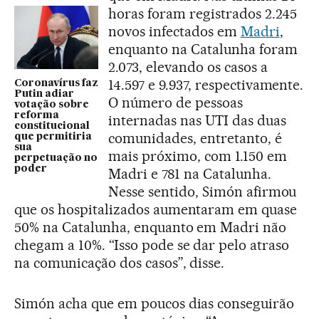
horas foram registrados 2.245
novos infectados em
Madri
,
enquanto na Catalunha foram
2.073, elevando os casos a
14.597 e 9.937, respectivamente.
Coronavírus faz
Putin adiar
O número de pessoas
votação sobre
reforma
internadas nas UTI das duas
constitucional
comunidades, entretanto, é
que permitiria
sua
mais próximo, com 1.150 em
perpetuação no
poder
Madri e 781 na Catalunha.
Nesse sentido, Simón afirmou
que os hospitalizados aumentaram em quase
50% na Catalunha, enquanto em Madri não
chegam a 10%. “Isso pode se dar pelo atraso
na comunicação dos casos”, disse.
Simón acha que em poucos dias conseguirão