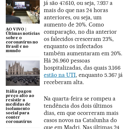
já são 47.610, ou seja, 7.937 a
mais do que nas 24 horas
anteriores, ou seja, um
aumento de 20%. Como
AO VIVO |
comparação, no dia anterior
Últimas notícias
os falecidos cresceram 23%,
sobre o
coronavírus no
enquanto os infectados
Brasil e no
mundo
também aumentaram em 20%.
Há 26.960 pessoas
hospitalizadas, das quais 3.166
estão na UTI
, enquanto 5.367 já
receberam alta.
Itália pagou
preço alto ao
Na quarta-feira se rompeu a
resistir a
tendência dos dois últimos
medidas de
isolamento
dias, em que ocorreram mais
social para
conter
casos novos na Catalunha do
coronavírus
que em Madri. Nas últimas 24