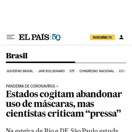
Pular para o conteúdo
SUSCRÍBETE
Brasil
GOVERNO BRASIL
JAIR BOLSONARO
STF
CONGRESSO NACIONAL
COVID-1
PANDEMIA DE CORONAVÍRUS
Estados cogitam abandonar
uso de máscaras, mas
cientistas criticam “pressa”
Na esteira de Rio e DF, São Paulo estuda