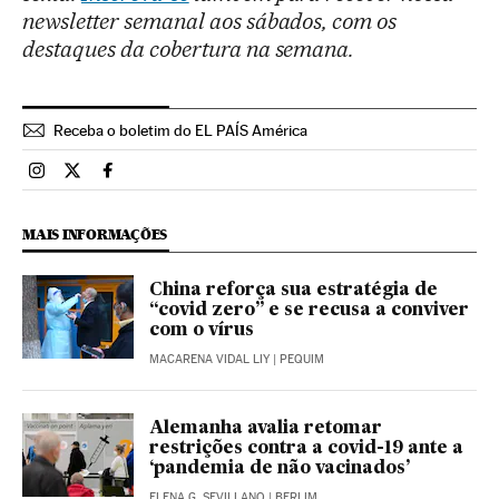
newsletter semanal aos sábados, com os
destaques da cobertura na semana.
Receba o boletim do EL PAÍS América
Brasil El País Brasil en Instagram
Brasil El País Brasil en Twitter
Brasil El País Brasil en Facebook
MAIS INFORMAÇÕES
China reforça sua estratégia de
“covid zero” e se recusa a conviver
com o vírus
MACARENA VIDAL LIY
| PEQUIM
Alemanha avalia retomar
restrições contra a covid-19 ante a
‘pandemia de não vacinados’
ELENA G. SEVILLANO
| BERLIM