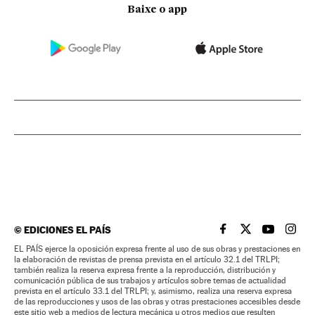
Baixe o app
©
EDICIONES EL PAÍS
EL PAÍS BRASIL EN
EL PAÍS BRASI
EL PAÍS B
EL PA
EL PAÍS ejerce la oposición expresa frente al uso de sus obras y prestaciones en
la elaboración de revistas de prensa prevista en el artículo 32.1 del TRLPI;
también realiza la reserva expresa frente a la reproducción, distribución y
comunicación pública de sus trabajos y artículos sobre temas de actualidad
prevista en el artículo 33.1 del TRLPI; y, asimismo, realiza una reserva expresa
de las reproducciones y usos de las obras y otras prestaciones accesibles desde
este sitio web a medios de lectura mecánica u otros medios que resulten