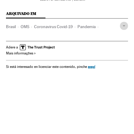
ARQUIVADO EM
Brasil
OMS
Coronavirus Covid-19
Pandemia
Coronavirus
Doenças infecciosas
Doenças respiratórias
Ministério Saúde
Mascarillas
Mascarillas faciales
Adere a
Mais informações
Vacinação
aquí
Si está interesado en licenciar este contenido, pinche