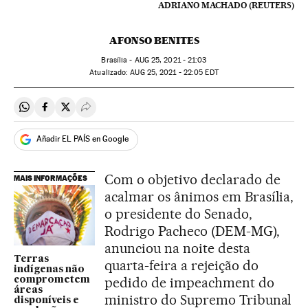
ADRIANO MACHADO (REUTERS)
AFONSO BENITES
Brasília -
AUG
25, 2021 - 21:03
atualizado:
AUG
25, 2021 - 22:05
EDT
Compartir en Whatsapp
Compartir en Facebook
Compartir en Twitter
Desplegar Redes Sociales
Añadir EL PAÍS en Google
Com o objetivo declarado de
MAIS INFORMAÇÕES
acalmar os ânimos em Brasília,
o presidente do Senado,
Rodrigo Pacheco (DEM-MG),
anunciou na noite desta
Terras
quarta-feira a rejeição do
indígenas não
pedido de impeachment do
comprometem
áreas
ministro do Supremo Tribunal
disponíveis e