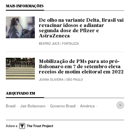
MAIS INFORMAÇÕES
De olho na variante Delta, Brasil vai
revacinar idosos e adiantar
segunda dose de Pfizer e
AstraZeneca
BEATRIZ JUCÁ
| FORTALEZA
Mobilização de PMs para ato pró-
Bolsonaro em 7 de setembro eleva
receios de motim eleitoral em 2022
JOANA OLIVEIRA
| SÃO PAULO
ARQUIVADO EM
Brasil
Jair Bolsonaro
Governo Brasil
América
Governo
Presidente Brasil
Presidência Brasil
STF
Alexandre de Moraes
Senado Federal
Rodrigo Pacheco
Adere a