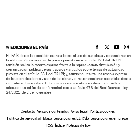
©
EDICIONES EL PAÍS
EL PAÍS BRASIL EN
EL PAÍS BRASI
EL PAÍS B
EL PA
EL PAÍS ejerce la oposición expresa frente al uso de sus obras y prestaciones en
la elaboración de revistas de prensa prevista en el artículo 32.1 del TRLPI;
también realiza la reserva expresa frente a la reproducción, distribución y
comunicación pública de sus trabajos y artículos sobre temas de actualidad
prevista en el artículo 33.1 del TRLPI; y, asimismo, realiza una reserva expresa
de las reproducciones y usos de las obras y otras prestaciones accesibles desde
este sitio web a medios de lectura mecánica u otros medios que resulten
adecuados a tal fin de conformidad con el artículo 67.3 del Real Decreto - ley
24/2021, de 2 de noviembre
Contacto
Venta de contenidos
Aviso legal
Política cookies
Política de privacidad
Mapa
Suscripciones EL PAÍS
Suscripciones empresas
RSS
Índice
Noticias de hoy