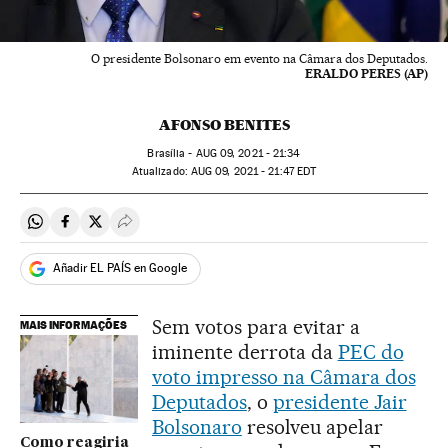
O presidente Bolsonaro em evento na Câmara dos Deputados.
ERALDO PERES (AP)
AFONSO BENITES
Brasília -
AUG
09, 2021 - 21:34
atualizado:
AUG
09, 2021 - 21:47
EDT
Compartir en Whatsapp
Compartir en Facebook
Compartir en Twitter
Desplegar Redes Sociales
Añadir EL PAÍS en Google
Sem votos para evitar a
MAIS INFORMAÇÕES
iminente derrota da
PEC do
voto impresso na Câmara dos
Deputados
, o
presidente Jair
Bolsonaro
resolveu apelar
Como reagiria