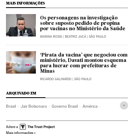
MAIS INFORMAÇÕES
Os personagens na investigação
sobre suposto pedido de propina
por vacinas no Ministério da Saúde
MARINA ROSSI
/
BEATRIZ JUCÁ
| SÃO PAULO
‘Pirata da vacina’ que negociou com
ministério, Davati montou esquema
para lucrar com prefeituras de
Minas
RICARDO GALHARDO
| SÃO PAULO
ARQUIVADO EM
Brasil
Jair Bolsonaro
Governo Brasil
América
Governo
Presidente Brasil
Presidência Brasil
Forças Armadas Brasileiras
Exército Brasileiro
Brasília
Adere a
Mais informações