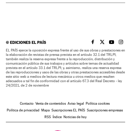
©
EDICIONES EL PAÍS
EL PAÍS BRASIL EN
EL PAÍS BRASI
EL PAÍS B
EL PA
EL PAÍS ejerce la oposición expresa frente al uso de sus obras y prestaciones en
la elaboración de revistas de prensa prevista en el artículo 32.1 del TRLPI;
también realiza la reserva expresa frente a la reproducción, distribución y
comunicación pública de sus trabajos y artículos sobre temas de actualidad
prevista en el artículo 33.1 del TRLPI; y, asimismo, realiza una reserva expresa
de las reproducciones y usos de las obras y otras prestaciones accesibles desde
este sitio web a medios de lectura mecánica u otros medios que resulten
adecuados a tal fin de conformidad con el artículo 67.3 del Real Decreto - ley
24/2021, de 2 de noviembre
Contacto
Venta de contenidos
Aviso legal
Política cookies
Política de privacidad
Mapa
Suscripciones EL PAÍS
Suscripciones empresas
RSS
Índice
Noticias de hoy