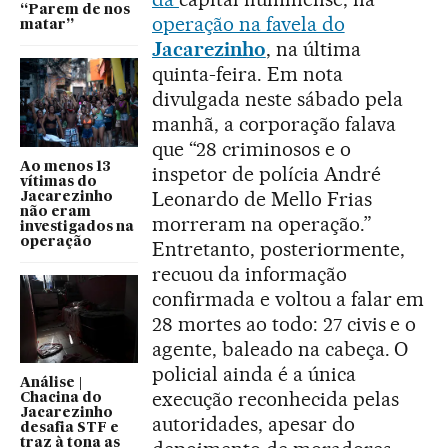
“Parem de nos
operação na favela do
matar”
Jacarezinho
, na última
quinta-feira. Em nota
divulgada neste sábado pela
manhã, a corporação falava
que “28 criminosos e o
Ao menos 13
inspetor de polícia André
vítimas do
Leonardo de Mello Frias
Jacarezinho
não eram
morreram na operação.”
investigados na
operação
Entretanto, posteriormente,
recuou da informação
confirmada e voltou a falar em
28 mortes ao todo: 27 civis e o
agente, baleado na cabeça. O
policial ainda é a única
Análise |
execução reconhecida pelas
Chacina do
Jacarezinho
autoridades, apesar do
desafia STF e
traz à tona as