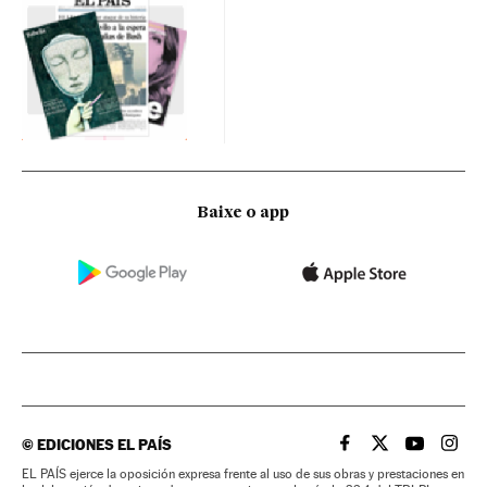
Baixe o app
©
EDICIONES EL PAÍS
EL PAÍS BRASIL EN
EL PAÍS BRASI
EL PAÍS B
EL PA
EL PAÍS ejerce la oposición expresa frente al uso de sus obras y prestaciones en