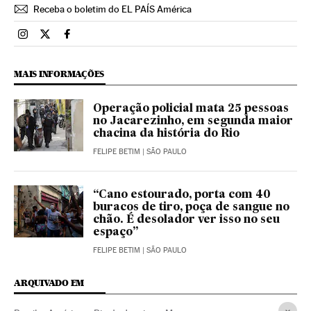
Receba o boletim do EL PAÍS América
Brasil El País Brasil en Instagram
Brasil El País Brasil en Twitter
Brasil El País Brasil en Facebook
MAIS INFORMAÇÕES
Operação policial mata 25 pessoas
no Jacarezinho, em segunda maior
chacina da história do Rio
FELIPE BETIM
| SÃO PAULO
“Cano estourado, porta com 40
buracos de tiro, poça de sangue no
chão. É desolador ver isso no seu
espaço”
FELIPE BETIM
| SÃO PAULO
ARQUIVADO EM