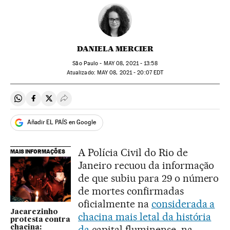
DANIELA MERCIER
São Paulo -
MAY
08, 2021 - 13:58
atualizado:
MAY
08, 2021 - 20:07
EDT
Compartir en Whatsapp
Compartir en Facebook
Compartir en Twitter
Desplegar Redes Sociales
Añadir EL PAÍS en Google
A Polícia Civil do Rio de
MAIS INFORMAÇÕES
Janeiro recuou da informação
de que subiu para 29 o número
de mortes confirmadas
oficialmente na
considerada a
Jacarezinho
chacina mais letal da história
protesta contra
da
capital fluminense, na
chacina: