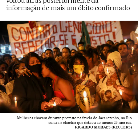
voltou atrás posteriormente da
informação de mais um óbito confirmado
Mulheres choram durante protesto na favela do Jacarezinho, no Rio
contra a chacina que deixou ao menos 29 mortos.
RICARDO MORAES (REUTERS)