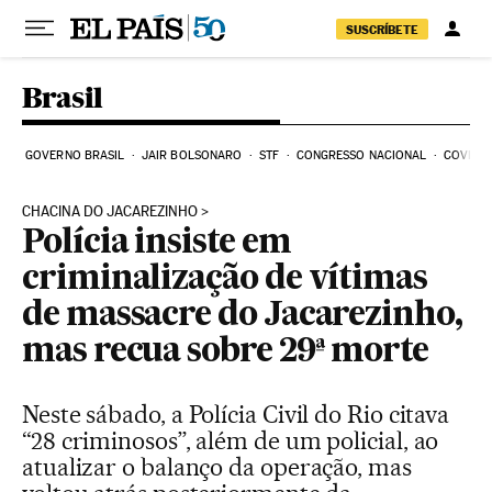
Pular para o conteúdo
SUSCRÍBETE
Brasil
GOVERNO BRASIL
JAIR BOLSONARO
STF
CONGRESSO NACIONAL
COVID-1
CHACINA DO JACAREZINHO
Polícia insiste em
criminalização de vítimas
de massacre do Jacarezinho,
mas recua sobre 29ª morte
Neste sábado, a Polícia Civil do Rio citava
“28 criminosos”, além de um policial, ao
atualizar o balanço da operação, mas