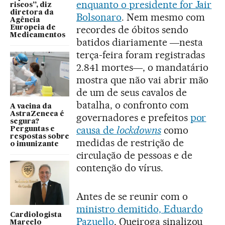
enquanto o presidente for Jair
riscos”, diz
diretora da
Bolsonaro
. Nem mesmo com
Agência
recordes de óbitos sendo
Europeia de
Medicamentos
batidos diariamente ―nesta
terça-feira foram registradas
2.841 mortes―, o mandatário
mostra que não vai abrir mão
de um de seus cavalos de
batalha, o confronto com
A vacina da
AstraZeneca é
governadores e prefeitos
por
segura?
causa de
lockdowns
como
Perguntas e
respostas sobre
medidas de restrição de
o imunizante
circulação de pessoas e de
contenção do vírus.
Antes de se reunir com o
ministro demitido, Eduardo
Cardiologista
Pazuello
, Queiroga sinalizou
Marcelo