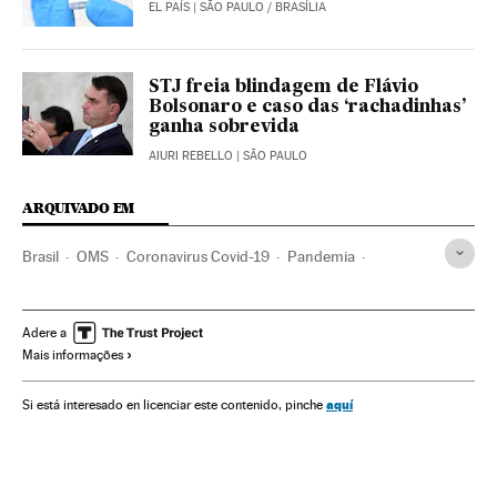
EL PAÍS
| SÃO PAULO / BRASÍLIA
STJ freia blindagem de Flávio
Bolsonaro e caso das ‘rachadinhas’
ganha sobrevida
AIURI REBELLO
| SÃO PAULO
ARQUIVADO EM
Brasil
OMS
Coronavirus Covid-19
Pandemia
Coronavirus
Doenças infecciosas
Doenças respiratórias
Ministério Saúde
Brasília
Eduardo Pazuello
Adere a
Mais informações
Jair Bolsonaro
aquí
Si está interesado en licenciar este contenido, pinche