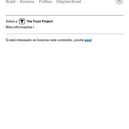
Brasil
America
Política
Eleições Brasil
Eleições municipais 2020
Eleições
Recife
Pernambuco
PSB
Partido dos Trabalhadores
2022
Adere a
Mais informações
aquí
Si está interesado en licenciar este contenido, pinche