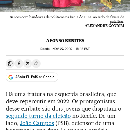
Barcos com bandeiras de políticos na bacia do Pina, ao lado de favela de
palafitas.
ALEXANDRE GONDIM
AFONSO BENITES
Recife -
NOV
27, 2020 - 15:45
EST
Compartir en Whatsapp
Compartir en Facebook
Compartir en Twitter
Desplegar Redes Sociales
Añadir EL PAÍS en Google
Há uma fratura na esquerda brasileira, que
deve repercutir em 2022. Os protagonistas
desse embate são dois jovens que disputam o
segundo turno da eleição
no Recife. De um
lado,
João Campos
(PSB), defensor de uma