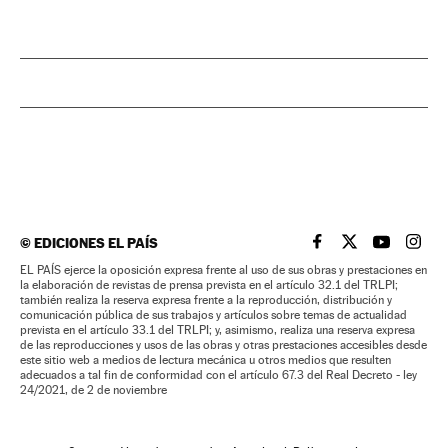
©
EDICIONES EL PAÍS
EL PAÍS BRASIL EN
EL PAÍS BRASI
EL PAÍS B
EL PA
EL PAÍS ejerce la oposición expresa frente al uso de sus obras y prestaciones en
la elaboración de revistas de prensa prevista en el artículo 32.1 del TRLPI;
también realiza la reserva expresa frente a la reproducción, distribución y
comunicación pública de sus trabajos y artículos sobre temas de actualidad
prevista en el artículo 33.1 del TRLPI; y, asimismo, realiza una reserva expresa
de las reproducciones y usos de las obras y otras prestaciones accesibles desde
este sitio web a medios de lectura mecánica u otros medios que resulten
adecuados a tal fin de conformidad con el artículo 67.3 del Real Decreto - ley
24/2021, de 2 de noviembre