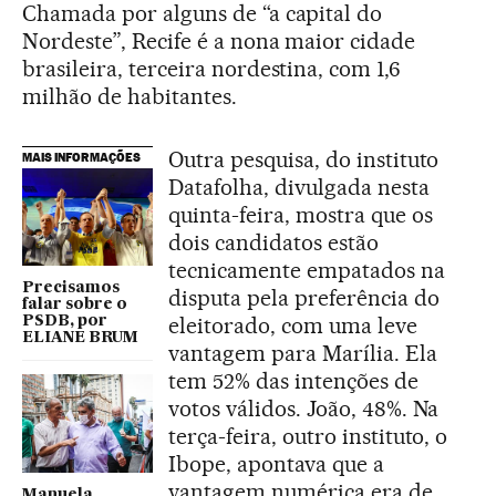
Chamada por alguns de “a capital do
Nordeste”, Recife é a nona maior cidade
brasileira, terceira nordestina, com 1,6
milhão de habitantes.
Outra pesquisa, do instituto
MAIS INFORMAÇÕES
Datafolha, divulgada nesta
quinta-feira, mostra que os
dois candidatos estão
tecnicamente empatados na
Precisamos
disputa pela preferência do
falar sobre o
eleitorado, com uma leve
PSDB, por
ELIANE BRUM
vantagem para Marília. Ela
tem 52% das intenções de
votos válidos. João, 48%. Na
terça-feira, outro instituto, o
Ibope, apontava que a
vantagem numérica era de
Manuela