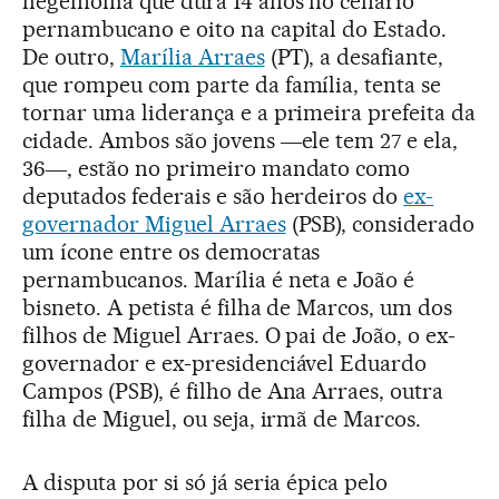
hegemonia que dura 14 anos no cenário
pernambucano e oito na capital do Estado.
De outro,
Marília Arraes
(PT), a desafiante,
que rompeu com parte da família, tenta se
tornar uma liderança e a primeira prefeita da
cidade. Ambos são jovens ―ele tem 27 e ela,
36―, estão no primeiro mandato como
deputados federais e são herdeiros do
ex-
governador Miguel Arraes
(PSB), considerado
um ícone entre os democratas
pernambucanos. Marília é neta e João é
bisneto. A petista é filha de Marcos, um dos
filhos de Miguel Arraes. O pai de João, o ex-
governador e ex-presidenciável Eduardo
Campos (PSB), é filho de Ana Arraes, outra
filha de Miguel, ou seja, irmã de Marcos.
A disputa por si só já seria épica pelo