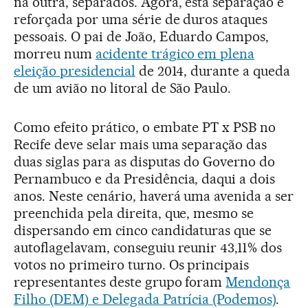
na outra, separados. Agora, esta separação é
reforçada por uma série de duros ataques
pessoais. O pai de João, Eduardo Campos,
morreu num
acidente trágico em plena
eleição presidencial
de 2014, durante a queda
de um avião no litoral de São Paulo.
Como efeito prático, o embate PT x PSB no
Recife deve selar mais uma separação das
duas siglas para as disputas do Governo do
Pernambuco e da Presidência, daqui a dois
anos. Neste cenário, haverá uma avenida a ser
preenchida pela direita, que, mesmo se
dispersando em cinco candidaturas que se
autoflagelavam, conseguiu reunir 43,11% dos
votos no primeiro turno. Os principais
representantes deste grupo foram
Mendonça
Filho (DEM) e Delegada Patrícia (Podemos)
.