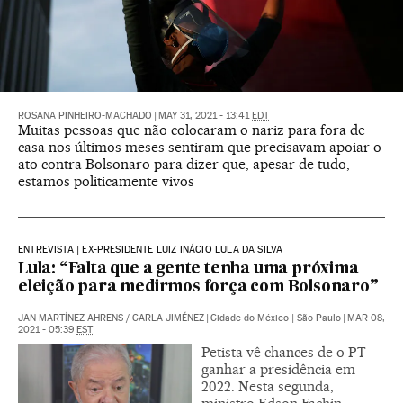
ROSANA PINHEIRO-MACHADO
|
MAY 31, 2021 - 13:41
EDT
Muitas pessoas que não colocaram o nariz para fora de
casa nos últimos meses sentiram que precisavam apoiar o
ato contra Bolsonaro para dizer que, apesar de tudo,
estamos politicamente vivos
ENTREVISTA | EX-PRESIDENTE LUIZ INÁCIO LULA DA SILVA
Lula: “Falta que a gente tenha uma próxima
eleição para medirmos força com Bolsonaro”
JAN MARTÍNEZ AHRENS
/
CARLA JIMÉNEZ
|
Cidade do México | São Paulo
|
MAR 08,
2021 - 05:39
EST
Petista vê chances de o PT
ganhar a presidência em
2022. Nesta segunda,