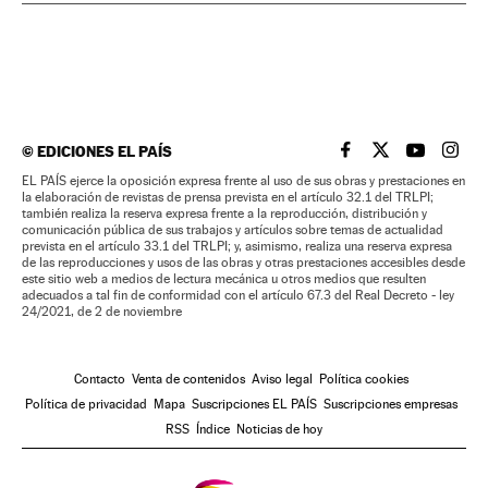
©
EDICIONES EL PAÍS
EL PAÍS BRASIL EN
EL PAÍS BRASI
EL PAÍS B
EL PA
EL PAÍS ejerce la oposición expresa frente al uso de sus obras y prestaciones en
la elaboración de revistas de prensa prevista en el artículo 32.1 del TRLPI;
también realiza la reserva expresa frente a la reproducción, distribución y
comunicación pública de sus trabajos y artículos sobre temas de actualidad
prevista en el artículo 33.1 del TRLPI; y, asimismo, realiza una reserva expresa
de las reproducciones y usos de las obras y otras prestaciones accesibles desde
este sitio web a medios de lectura mecánica u otros medios que resulten
adecuados a tal fin de conformidad con el artículo 67.3 del Real Decreto - ley
24/2021, de 2 de noviembre
Contacto
Venta de contenidos
Aviso legal
Política cookies
Política de privacidad
Mapa
Suscripciones EL PAÍS
Suscripciones empresas
RSS
Índice
Noticias de hoy