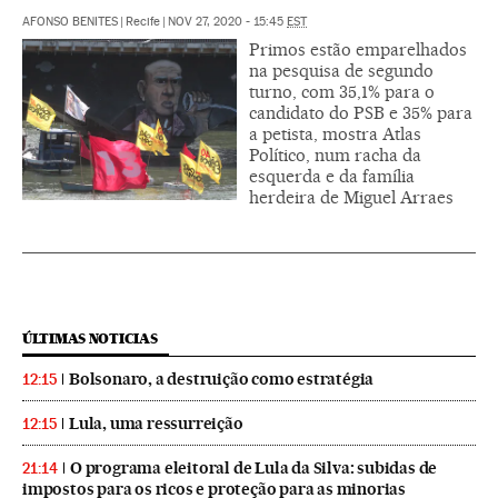
AFONSO BENITES
|
Recife
|
NOV 27, 2020 - 15:45
EST
Primos estão emparelhados
na pesquisa de segundo
turno, com 35,1% para o
candidato do PSB e 35% para
a petista, mostra Atlas
Político, num racha da
esquerda e da família
herdeira de Miguel Arraes
ÚLTIMAS NOTICIAS
Bolsonaro, a destruição como estratégia
12:15
Lula, uma ressurreição
12:15
O programa eleitoral de Lula da Silva: subidas de
21:14
impostos para os ricos e proteção para as minorias