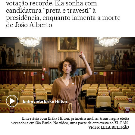
votação recorde. Ela sonha com
candidatura “preta e travesti” à
presidência, enquanto lamenta a morte
de João Alberto
Entrevista Erika Hilton
Entrevista com Erika Hilton, primeira mulher trans negra eleita
vereadora em São Paulo. No vídeo, uma parte da entrevista ao EL PAÍS.
Vídeo:
LELA BELTRÃO