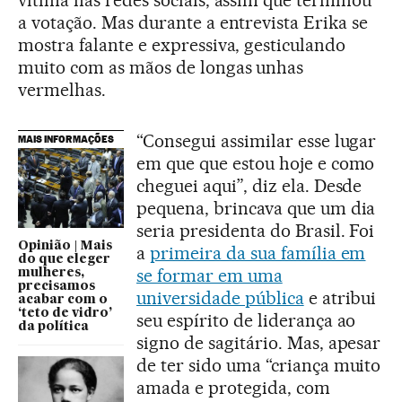
vítima nas redes sociais, assim que terminou
a votação. Mas durante a entrevista Erika se
mostra falante e expressiva, gesticulando
muito com as mãos de longas unhas
vermelhas.
“Consegui assimilar esse lugar
MAIS INFORMAÇÕES
em que que estou hoje e como
cheguei aqui”, diz ela. Desde
pequena, brincava que um dia
seria presidenta do Brasil. Foi
Opinião | Mais
a
primeira da sua família em
do que eleger
se formar em uma
mulheres,
precisamos
universidade pública
e atribui
acabar com o
‘teto de vidro’
seu espírito de liderança ao
da política
signo de sagitário. Mas, apesar
de ter sido uma “criança muito
amada e protegida, com