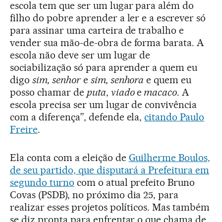
escola tem que ser um lugar para além do
filho do pobre aprender a ler e a escrever só
para assinar uma carteira de trabalho e
vender sua mão-de-obra de forma barata. A
escola não deve ser um lugar de
sociabilização só para aprender a quem eu
digo
sim, senhor
e
sim, senhora
e quem eu
posso chamar de
puta
,
viado
e
macaco
. A
escola precisa ser um lugar de convivência
com a diferença”, defende ela,
citando Paulo
Freire
.
Ela conta com a eleição de
Guilherme Boulos,
de seu partido, que disputará a Prefeitura em
segundo turno
com o atual prefeito Bruno
Covas (PSDB), no próximo dia 25, para
realizar esses projetos políticos. Mas também
se diz pronta para enfrentar o que chama de