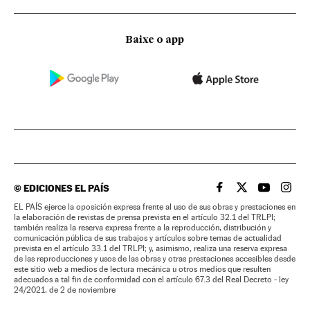
Baixe o app
©
EDICIONES EL PAÍS
EL PAÍS BRASIL EN
EL PAÍS BRASI
EL PAÍS B
EL PA
EL PAÍS ejerce la oposición expresa frente al uso de sus obras y prestaciones en
la elaboración de revistas de prensa prevista en el artículo 32.1 del TRLPI;
también realiza la reserva expresa frente a la reproducción, distribución y
comunicación pública de sus trabajos y artículos sobre temas de actualidad
prevista en el artículo 33.1 del TRLPI; y, asimismo, realiza una reserva expresa
de las reproducciones y usos de las obras y otras prestaciones accesibles desde
este sitio web a medios de lectura mecánica u otros medios que resulten
adecuados a tal fin de conformidad con el artículo 67.3 del Real Decreto - ley
24/2021, de 2 de noviembre