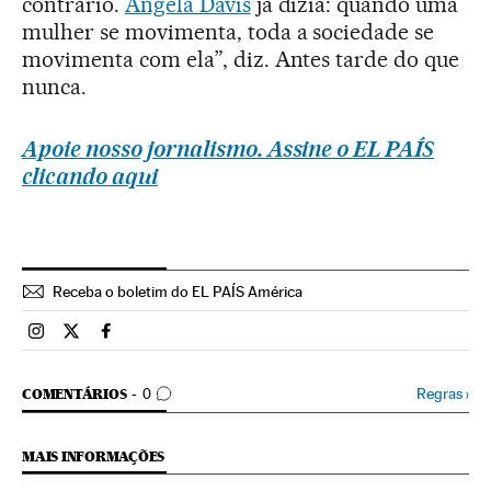
contrário.
Angela Davis
já dizia: quando uma
mulher se movimenta, toda a sociedade se
movimenta com ela”, diz. Antes tarde do que
nunca.
Apoie nosso jornalismo. Assine o EL PAÍS
clicando aqui
Receba o boletim do EL PAÍS América
Brasil El País Brasil en Instagram
Brasil El País Brasil en Twitter
Brasil El País Brasil en Facebook
COMENTÁRIOS
Regras
›
COMENTÁRIOS
0
MAIS INFORMAÇÕES