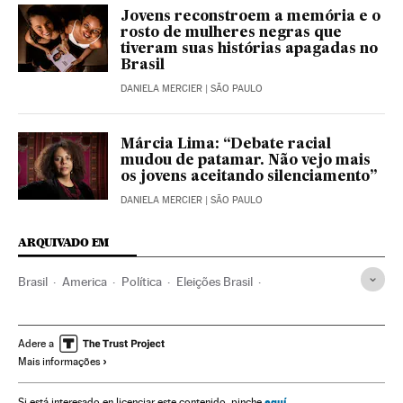
Jovens reconstroem a memória e o
rosto de mulheres negras que
tiveram suas histórias apagadas no
Brasil
DANIELA MERCIER
| SÃO PAULO
Márcia Lima: “Debate racial
mudou de patamar. Não vejo mais
os jovens aceitando silenciamento”
DANIELA MERCIER
| SÃO PAULO
ARQUIVADO EM
Brasil
America
Política
Eleições Brasil
Eleições municipais 2020
Eleições
São Paulo
Negros
Transexualidade
Mulheres
Mulheres política
Adere a
Mais informações
América Latina
PSOL
Política social
Direitos humanos
Transfobia
LGTBIfobia
aquí
Si está interesado en licenciar este contenido, pinche