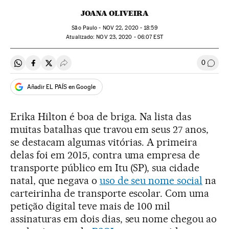
JOANA OLIVEIRA
São Paulo -
NOV
22, 2020 - 18:59
atualizado:
NOV
23, 2020 - 06:07
EST
0
Compartir en Whatsapp
Compartir en Facebook
Compartir en Twitter
Desplegar Redes Sociales
Comen
Añadir EL PAÍS en Google
Erika Hilton é boa de briga. Na lista das
muitas batalhas que travou em seus 27 anos,
se destacam algumas vitórias. A primeira
delas foi em 2015, contra uma empresa de
transporte público em Itu (SP), sua cidade
natal, que negava o
uso de seu nome social
na
carteirinha de transporte escolar. Com uma
petição digital teve mais de 100 mil
assinaturas em dois dias, seu nome chegou ao