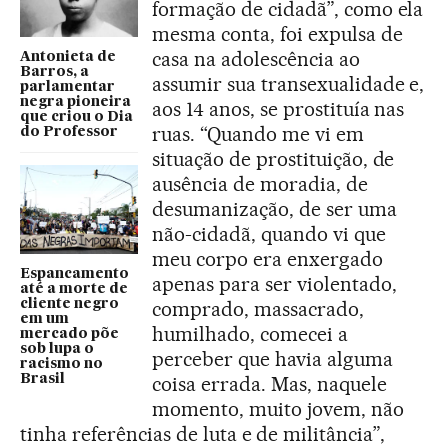
formação de cidadã”, como ela
mesma conta, foi expulsa de
casa na adolescência ao
Antonieta de
Barros, a
assumir sua transexualidade e,
parlamentar
negra pioneira
aos 14 anos, se prostituía nas
que criou o Dia
ruas. “Quando me vi em
do Professor
situação de prostituição, de
ausência de moradia, de
desumanização, de ser uma
não-cidadã, quando vi que
meu corpo era enxergado
Espancamento
apenas para ser violentado,
até a morte de
cliente negro
comprado, massacrado,
em um
humilhado, comecei a
mercado põe
sob lupa o
perceber que havia alguma
racismo no
Brasil
coisa errada. Mas, naquele
momento, muito jovem, não
tinha referências de luta e de militância”,