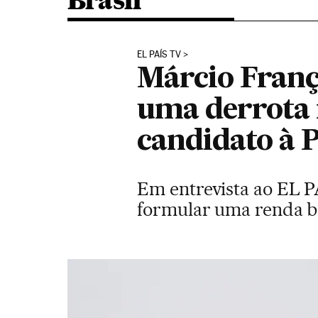
Brasil
EL PAÍS TV
Márcio Franç
uma derrota 
candidato à 
Em entrevista ao EL PA
formular uma renda bá