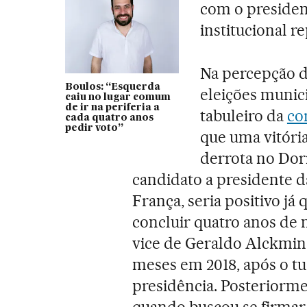
com o president
institucional r
Na percepção d
Boulos: “Esquerda
eleições munic
caiu no lugar comum
de ir na periferia a
tabuleiro da
co
cada quatro anos
pedir voto”
que uma vitóri
derrota no Dori
candidato a presidente da
França, seria positivo j
concluir quatro anos de 
vice de Geraldo Alckmin
meses em 2018, após o tu
presidência. Posteriorme
quando buscou se firmar 