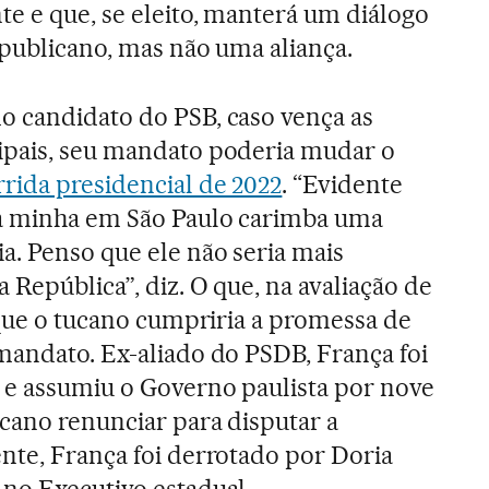
e e que, se eleito, manterá um diálogo
epublicano, mas não uma aliança.
o candidato do PSB, caso vença as
ipais, seu mandato poderia mudar o
rrida presidencial de 2022
. “Evidente
a minha em São Paulo carimba uma
a. Penso que ele não seria mais
 República”, diz. O que, na avaliação de
á que o tucano cumpriria a promessa de
mandato. Ex-aliado do PSDB, França foi
 e assumiu o Governo paulista por nove
cano renunciar para disputar a
nte, França foi derrotado por Doria
no Executivo estadual.