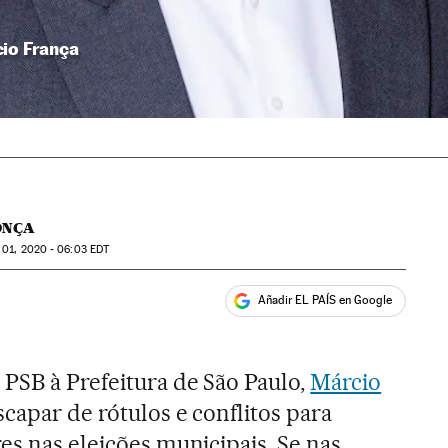
cio França
ONÇA
01, 2020 - 06:03
EDT
Añadir EL PAÍS en Google
ales
PSB à Prefeitura de São Paulo,
Márcio
escapar de rótulos e conflitos para
res nas eleições municipais. Se nas