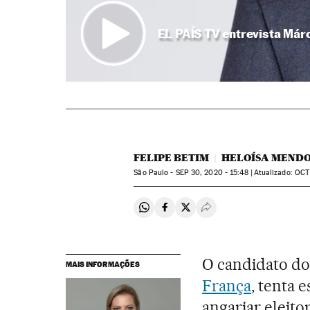
EL PAÍS TV entrevista Már
FELIPE BETIM
HELOÍSA MEND
São Paulo -
SEP
30, 2020 - 15:48
atualizado:
OCT
Compartir en Whatsapp
Compartir en Facebook
Compartir en Twitter
Desplegar Redes Soci
O candidato do 
MAIS INFORMAÇÕES
França
, tenta 
angariar eleito