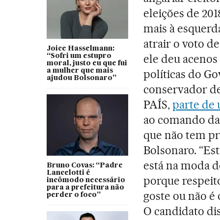
eleições de 20
mais à esquerd
atrair o voto d
Joice Hasselmann:
ele deu acenos
“Sofri um estupro
moral, justo eu que fui
a mulher que mais
políticas do G
ajudou Bolsonaro”
conservador de
PAÍS,
parte de 
ao comando da 
que não tem pr
Bolsonaro. “Es
está na moda d
Bruno Covas: “Padre
Lancelotti é
porque respeito
incômodo necessário
para a prefeitura não
goste ou não é 
perder o foco”
O candidato dis