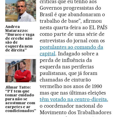
críticas que eu tenho aos
Governos progressistas do
Brasil é que abandonaram o
trabalho de base”, afirmou
nesta quarta-feira ao EL PAÍS
Andrea
Matarazzo:
como parte de uma série de
“Buraco e vaga
de creche não
entrevistas do jornal com os
são de
postulantes ao comando da
esquerda nem
de direita”
capital
. Indagado sobre a
perda de influência da
esquerda nas periferias
paulistanas, que já foram
chamadas de cinturão
vermelho nos anos de 1990
Jilmar Tatto:
“PT tem que
mas que nas últimas eleições
tomar cuidado
têm votado na centro-direita
,
para não se
acostumar com
o coordenador nacional do
carpetes e ar
condicionados”
Movimento dos Trabalhadores