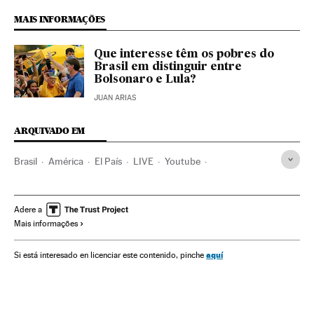
MAIS INFORMAÇÕES
Que interesse têm os pobres do
Brasil em distinguir entre
Bolsonaro e Lula?
JUAN ARIAS
ARQUIVADO EM
Brasil
América
El País
LIVE
Youtube
Guilherme Boulos
PSOL
Eleições
Eleições municipais 2020
São Paulo
Luiza Erundina
Adere a
Mais informações
Partido dos Trabalhadores
Política
MTST
aquí
Si está interesado en licenciar este contenido, pinche