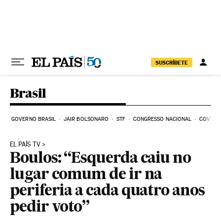
Pular para o conteúdo
SUSCRÍBETE
Brasil
GOVERNO BRASIL
JAIR BOLSONARO
STF
CONGRESSO NACIONAL
COVID-1
EL PAÍS TV
Boulos: “Esquerda caiu no
lugar comum de ir na
periferia a cada quatro anos
pedir voto”