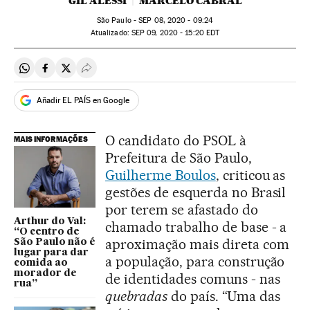
GIL ALESSI
MARCELO CABRAL
São Paulo -
SEP
08, 2020 - 09:24
atualizado:
SEP
09, 2020 - 15:20
EDT
Compartir en Whatsapp
Compartir en Facebook
Compartir en Twitter
Desplegar Redes Sociales
Añadir EL PAÍS en Google
O candidato do PSOL à
MAIS INFORMAÇÕES
Prefeitura de São Paulo,
Guilherme Boulos
, criticou as
gestões de esquerda no Brasil
por terem se afastado do
Arthur do Val:
chamado trabalho de base - a
“O centro de
aproximação mais direta com
São Paulo não é
lugar para dar
a população, para construção
comida ao
morador de
de identidades comuns - nas
rua”
quebradas
do país. “Uma das