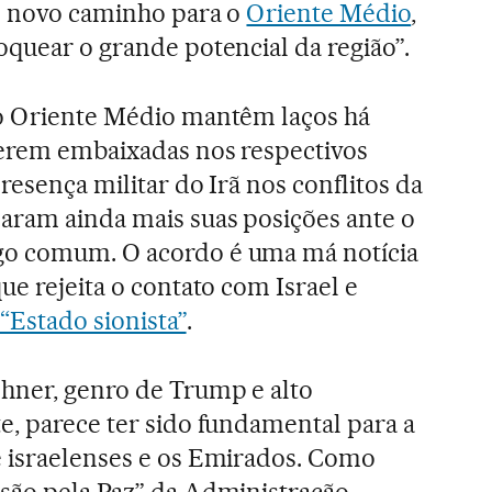
um novo caminho para o
Oriente Médio
,
oquear o grande potencial da região”.
do Oriente Médio mantêm laços há
terem embaixadas nos respectivos
presença militar do Irã nos conflitos da
aram ainda mais suas posições ante o
go comum. O acordo é uma má notícia
ue rejeita o contato com Israel e
“Estado sionista”
.
hner, genro de Trump e alto
e, parece ter sido fundamental para a
e israelenses e os Emirados. Como
são pela Paz” da Administração