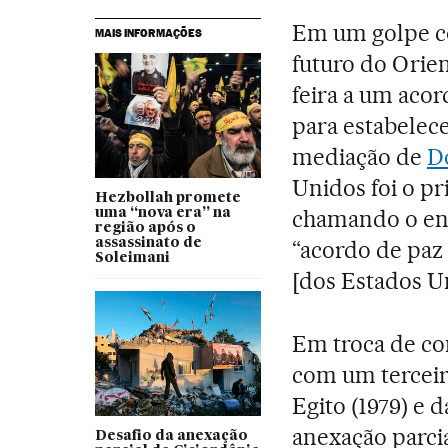
Em um golpe co
MAIS INFORMAÇÕES
futuro do Orie
feira a um aco
para estabelece
mediação de
D
Unidos foi o pr
Hezbollah promete
chamando o ent
uma “nova era” na
região após o
assassinato de
“acordo de paz 
Soleimani
[dos Estados U
Em troca de co
com um terceir
Egito (1979) e 
anexação parcia
Desafio da anexação