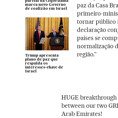
parcial da Cisjordânia
paz da Casa Br
marca novo Governo
de coalizão em Israel
primeiro-minis
tornar público
declaração con
países se com
normalização d
região.”
Trump apresenta
plano de paz que
respalda os
interesses-chave de
Israel
HUGE breakthrough t
between our two GREA
Arab Emirates!