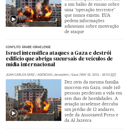
a um balão de ensaio sobre
uma “operação terrestre”
que nunca existiu. EUA
pedem informações
adicionais sobre motivação
de ataque
CONFLITO ÁRABE-ISRAELENSE
Israel intensifica ataques a Gaza e destrói
edifício que abriga sucursais de veículos de
mídia internacional
JUAN CARLOS SANZ
/
AGENCIAS
|
Jerusalém / Gaza
|
MAY 15, 2021 - 16:03
EDT
Dez civis da mesma família
morrem em Gaza, onde 140
pessoas perderam a vida em
seis dias de hostilidades. A
aviação israelense derruba
um prédio de 12 andares,
sede da Associated Press e
da Al Jazeera