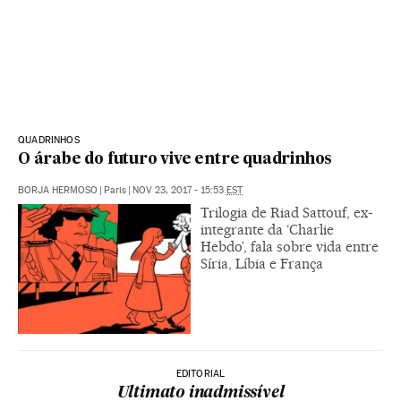
QUADRINHOS
O árabe do futuro vive entre quadrinhos
BORJA HERMOSO
|
Paris
|
NOV 23, 2017 - 15:53
EST
Trilogia de Riad Sattouf, ex-
integrante da ‘Charlie
Hebdo’, fala sobre vida entre
Síria, Líbia e França
EDITORIAL
Ultimato inadmissível