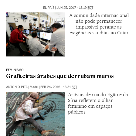
EL PAÍS
|
JUN 25, 2017 - 18:19
EDT
A comunidade internacional
não pode permanecer
impassível perante as
exigências sauditas ao Catar
FEMINISMO
Grafiteiras árabes que derrubam muros
ANTONIO PITA
|
Madri
|
FEB 24, 2016 - 16:31
EST
Artistas de rua do Egito e da
Síria refletem o olhar
feminino em espaços
públicos