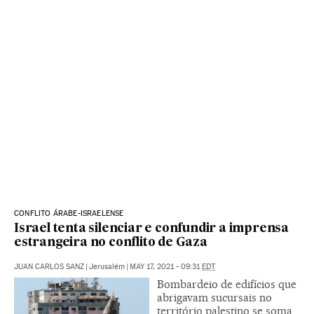
CONFLITO ÁRABE-ISRAELENSE
Israel tenta silenciar e confundir a imprensa
estrangeira no conflito de Gaza
JUAN CARLOS SANZ
|
Jerusalém
|
MAY 17, 2021 - 09:31
EDT
Bombardeio de edifícios que
abrigavam sucursais no
território palestino se soma