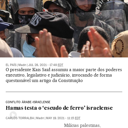
EL PAÍS
|
Madri
|
JUL 28, 2021 - 17:48
EDT
O presidente Kais Said assumiu a maior parte dos poderes
executivo, legislativo e judiciário, invocando de forma
questionável um artigo da Constituição
CONFLITO ÁRABE-ISRAELENSE
Hamas testa o ‘escudo de ferro’ israelense
CARLOS TORRALBA
|
Madri
|
MAY 19, 2021 - 11:15
EDT
Milícias palestinas,