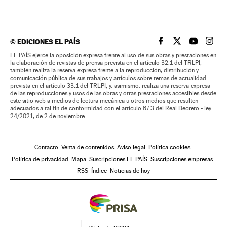
©
EDICIONES EL PAÍS
EL PAÍS BRASIL EN
EL PAÍS BRASI
EL PAÍS B
EL PA
EL PAÍS ejerce la oposición expresa frente al uso de sus obras y prestaciones en
la elaboración de revistas de prensa prevista en el artículo 32.1 del TRLPI;
también realiza la reserva expresa frente a la reproducción, distribución y
comunicación pública de sus trabajos y artículos sobre temas de actualidad
prevista en el artículo 33.1 del TRLPI; y, asimismo, realiza una reserva expresa
de las reproducciones y usos de las obras y otras prestaciones accesibles desde
este sitio web a medios de lectura mecánica u otros medios que resulten
adecuados a tal fin de conformidad con el artículo 67.3 del Real Decreto - ley
24/2021, de 2 de noviembre
Contacto
Venta de contenidos
Aviso legal
Política cookies
Política de privacidad
Mapa
Suscripciones EL PAÍS
Suscripciones empresas
RSS
Índice
Noticias de hoy