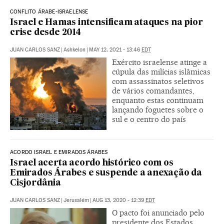
CONFLITO ÁRABE-ISRAELENSE
Israel e Hamas intensificam ataques na pior
crise desde 2014
JUAN CARLOS SANZ
|
Ashkelon
|
MAY 12, 2021 - 13:46
EDT
Exército israelense atinge a
cúpula das milícias islâmicas
com assassinatos seletivos
de vários comandantes,
enquanto estas continuam
lançando foguetes sobre o
sul e o centro do país
ACORDO ISRAEL E EMIRADOS ÁRABES
Israel acerta acordo histórico com os
Emirados Árabes e suspende a anexação da
Cisjordânia
JUAN CARLOS SANZ
|
Jerusalém
|
AUG 13, 2020 - 12:39
EDT
O pacto foi anunciado pelo
presidente dos Estados