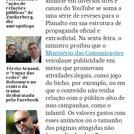
anuncie em diversos sites e
“ação de
canais do YouTube se soma a
relações
públicas” de
uma série de reveses para o
Zuckerberg,
Planalto em sua estrutura de
diz
antropólogo
propaganda oficial e
extraoficial. Na sexta-feira, o
ministro proibiu que o
Ministério das Comunicações
veiculasse publicidade em
meios que promovam
Tércio Arnaud,
o “rapaz das
atividades ilegais, como jogo
redes” de
do bicho, por exemplo, ou em
Bolsonaro no
centro da
que o conteúdo não tenha
trama
desbaratada
relação com o público-alvo de
pelo Facebook
suas campanhas, como o
infantil. Os valores gastos com
esses anúncios ou o tamanho
das páginas atingidas não