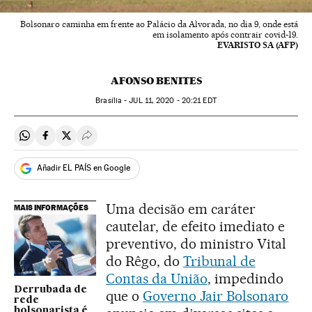
Bolsonaro caminha em frente ao Palácio da Alvorada, no dia 9, onde está
em isolamento após contrair covid-19.
EVARISTO SA (AFP)
AFONSO BENITES
Brasília -
JUL
11, 2020 - 20:21
EDT
Compartir en Whatsapp
Compartir en Facebook
Compartir en Twitter
Desplegar Redes Sociales
Añadir EL PAÍS en Google
Uma decisão em caráter
MAIS INFORMAÇÕES
cautelar, de efeito imediato e
preventivo, do ministro Vital
do Rêgo, do
Tribunal de
Contas da União
, impedindo
Derrubada de
que o
Governo Jair Bolsonaro
rede
bolsonarista é