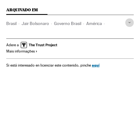
ARQUIVADO EM
Brasil
Jair Bolsonaro
Governo Brasil
América
Governo
Presidente Brasil
Presidência Brasil
Redes sociais
Facebook
Twitter
Instagram
TCU
Adere a
Mais informações
Corrupção
Mark Zuckerberg
aquí
Si está interesado en licenciar este contenido, pinche