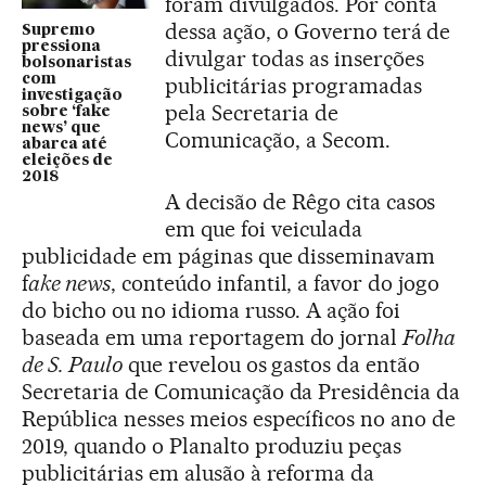
foram divulgados. Por conta
dessa ação, o Governo terá de
Supremo
pressiona
divulgar todas as inserções
bolsonaristas
com
publicitárias programadas
investigação
pela Secretaria de
sobre ‘fake
news’ que
Comunicação, a Secom.
abarca até
eleições de
2018
A decisão de Rêgo cita casos
em que foi veiculada
publicidade em páginas que disseminavam
f
ake news
, conteúdo infantil, a favor do jogo
do bicho ou no idioma russo. A ação foi
baseada em uma reportagem do jornal
Folha
de S. Paulo
que revelou os gastos da então
Secretaria de Comunicação da Presidência da
República nesses meios específicos no ano de
2019, quando o Planalto produziu peças
publicitárias em alusão à reforma da