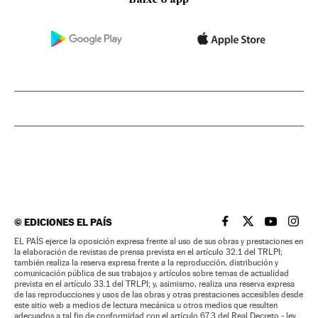
Baixe o app
©
EDICIONES EL PAÍS
EL PAÍS BRASIL EN
EL PAÍS BRASI
EL PAÍS B
EL PA
EL PAÍS ejerce la oposición expresa frente al uso de sus obras y prestaciones en
la elaboración de revistas de prensa prevista en el artículo 32.1 del TRLPI;
también realiza la reserva expresa frente a la reproducción, distribución y
comunicación pública de sus trabajos y artículos sobre temas de actualidad
prevista en el artículo 33.1 del TRLPI; y, asimismo, realiza una reserva expresa
de las reproducciones y usos de las obras y otras prestaciones accesibles desde
este sitio web a medios de lectura mecánica u otros medios que resulten
adecuados a tal fin de conformidad con el artículo 67.3 del Real Decreto - ley