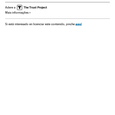
Ministério Saúde
João Doria Júnior
São Paulo
Adere a
Mais informações
aquí
Si está interesado en licenciar este contenido, pinche