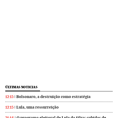
ÚLTIMAS NOTICIAS
Bolsonaro, a destruição como estratégia
12:15
Lula, uma ressurreição
12:15
O programa eleitoral de Lula da Silva: subidas de
21:14