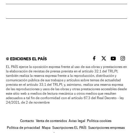
©
EDICIONES EL PAÍS
EL PAÍS BRASIL EN
EL PAÍS BRASI
EL PAÍS B
EL PA
EL PAÍS ejerce la oposición expresa frente al uso de sus obras y prestaciones en
la elaboración de revistas de prensa prevista en el artículo 32.1 del TRLPI;
también realiza la reserva expresa frente a la reproducción, distribución y
comunicación pública de sus trabajos y artículos sobre temas de actualidad
prevista en el artículo 33.1 del TRLPI; y, asimismo, realiza una reserva expresa
de las reproducciones y usos de las obras y otras prestaciones accesibles desde
este sitio web a medios de lectura mecánica u otros medios que resulten
adecuados a tal fin de conformidad con el artículo 67.3 del Real Decreto - ley
24/2021, de 2 de noviembre
Contacto
Venta de contenidos
Aviso legal
Política cookies
Política de privacidad
Mapa
Suscripciones EL PAÍS
Suscripciones empresas