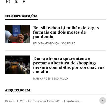
Brasil El País Brasil en Instagram
Brasil El País Brasil en Twitter
Brasil El País Brasil en Facebook
MAIS INFORMAÇÕES
Brasil fechou 1,1 milhão de vagas
formais em dois meses de
pandemia
HELOÍSA MENDONÇA
| SÃO PAULO
Doria afrouxa quarentena e
prepara abertura de shoppings
mesmo com óbitos por coronavírus
em alta
MARINA ROSSI
| SÃO PAULO
ARQUIVADO EM
Brasil
OMS
Coronavirus Covid-19
Pandemia
Coronavirus
Doenças infecciosas
Doenças respiratórias