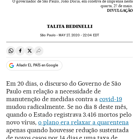
O governador de São Paulo, João Doria, em coletiva de imprensa nesta
quarta, 27 de maio.
DIVULGAÇÃO
TALITA BEDINELLI
São Paulo -
MAY
27, 2020 - 22:04
EDT
Compartir en Whatsapp
Compartir en Facebook
Compartir en Twitter
Desplegar Redes Sociales
Añadir EL PAÍS en Google
Em 20 dias, o discurso do Governo de São
Paulo em relação a necessidade de
manutenção de medidas contra a
covid-19
mudou radicalmente. Se no dia 8 deste mês,
quando o Estado registrava 3.416 mortos pelo
novo vírus,
o plano era relaxar a quarentena
apenas quando houvesse redução sustentada
de novos casos por 14 dias e uma taxa de