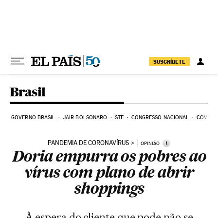
Pular para o conteúdo
SUSCRÍBETE
Brasil
GOVERNO BRASIL
JAIR BOLSONARO
STF
CONGRESSO NACIONAL
COVID-1
PANDEMIA DE CORONAVÍRUS
i
OPINIÃO
Doria empurra os pobres ao
vírus com plano de abrir
shoppings
À espera do cliente que pode não se