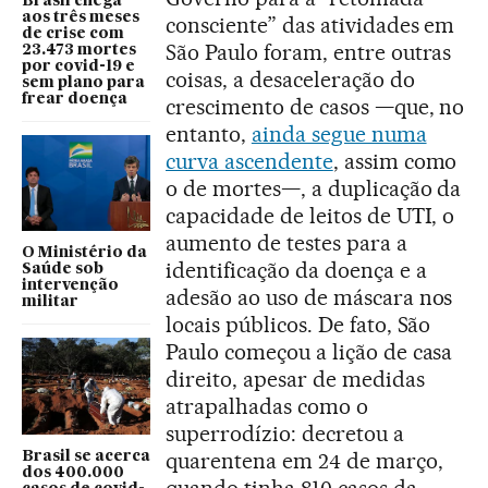
Brasil chega
aos três meses
consciente” das atividades em
de crise com
São Paulo foram, entre outras
23.473 mortes
por covid-19 e
coisas, a desaceleração do
sem plano para
frear doença
crescimento de casos —que, no
entanto,
ainda segue numa
curva ascendente
, assim como
o de mortes—, a duplicação da
capacidade de leitos de UTI, o
aumento de testes para a
O Ministério da
identificação da doença e a
Saúde sob
intervenção
adesão ao uso de máscara nos
militar
locais públicos. De fato, São
Paulo começou a lição de casa
direito, apesar de medidas
atrapalhadas como o
superrodízio: decretou a
quarentena em 24 de março,
Brasil se acerca
dos 400.000
quando tinha 810 casos da