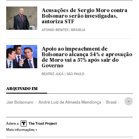
Acusações de Sergio Moro contra
Bolsonaro serão investigadas,
autoriza STF
AFONSO BENITES
| BRASÍLIA
Apoio ao impeachment de
Bolsonaro alcança 54% e aprovação
de Moro vai a 57% após sair do
Governo
BEATRIZ JUCÁ
| SÃO PAULO
ARQUIVADO EM
Jair Bolsonaro
André Luiz de Almeida Mendonça
Brasil
Sergio Moro
MJ Brasil
Policia Federal
Política
Flávio Bolsonaro
Eduardo Bolsonaro
Carlos Bolsonaro
Adere a
Mais informações
Latinoamérica
Coronavirus
Coronavirus Covid-19