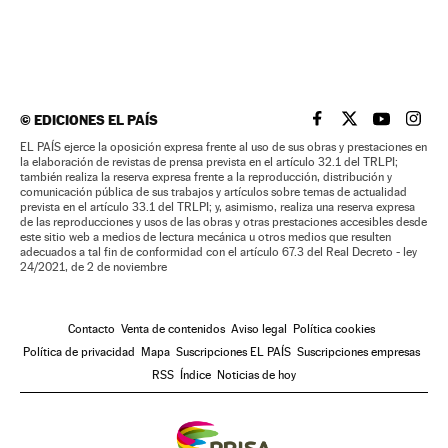
©
EDICIONES EL PAÍS
EL PAÍS BRASIL EN
EL PAÍS BRASI
EL PAÍS B
EL PA
EL PAÍS ejerce la oposición expresa frente al uso de sus obras y prestaciones en
la elaboración de revistas de prensa prevista en el artículo 32.1 del TRLPI;
también realiza la reserva expresa frente a la reproducción, distribución y
comunicación pública de sus trabajos y artículos sobre temas de actualidad
prevista en el artículo 33.1 del TRLPI; y, asimismo, realiza una reserva expresa
de las reproducciones y usos de las obras y otras prestaciones accesibles desde
este sitio web a medios de lectura mecánica u otros medios que resulten
adecuados a tal fin de conformidad con el artículo 67.3 del Real Decreto - ley
24/2021, de 2 de noviembre
Contacto
Venta de contenidos
Aviso legal
Política cookies
Política de privacidad
Mapa
Suscripciones EL PAÍS
Suscripciones empresas
RSS
Índice
Noticias de hoy