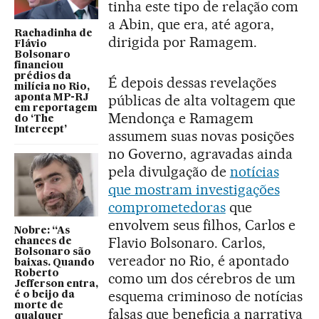
tinha este tipo de relação com
a Abin, que era, até agora,
Rachadinha de
dirigida por Ramagem.
Flávio
Bolsonaro
financiou
prédios da
É depois dessas revelações
milícia no Rio,
públicas de alta voltagem que
aponta MP-RJ
em reportagem
Mendonça e Ramagem
do ‘The
Intercept’
assumem suas novas posições
no Governo, agravadas ainda
pela divulgação de
notícias
que mostram investigações
comprometedoras
que
envolvem seus filhos, Carlos e
Nobre: “As
Flavio Bolsonaro. Carlos,
chances de
Bolsonaro são
vereador no Rio, é apontado
baixas. Quando
Roberto
como um dos cérebros de um
Jefferson entra,
esquema criminoso de notícias
é o beijo da
morte de
falsas que beneficia a narrativa
qualquer