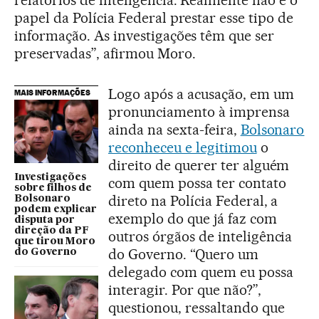
relatórios de inteligência. Realmente não é o
papel da Polícia Federal prestar esse tipo de
informação. As investigações têm que ser
preservadas”, afirmou Moro.
Logo após a acusação, em um
MAIS INFORMAÇÕES
pronunciamento à imprensa
ainda na sexta-feira,
Bolsonaro
reconheceu e legitimou
o
direito de querer ter alguém
Investigações
com quem possa ter contato
sobre filhos de
direto na Polícia Federal, a
Bolsonaro
podem explicar
exemplo do que já faz com
disputa por
direção da PF
outros órgãos de inteligência
que tirou Moro
do Governo. “Quero um
do Governo
delegado com quem eu possa
interagir. Por que não?”,
questionou, ressaltando que