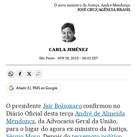
O novo ministro da Justiça, André Mendonça.
JOSÉ CRUZ/AGÊNCIA BRASIL
CARLA JIMÉNEZ
São Paulo -
APR
28, 2020 - 06:43
EDT
Compartir en Whatsapp
Compartir en Facebook
Compartir en Twitter
Desplegar Redes Sociales
Añadir EL PAÍS en Google
O presidente
Jair Bolsonaro
confirmou no
Diário Oficial desta terça
André de Almeida
Mendonça
, da Advocacia Geral da União,
para o lugar do agora ex-ministro da Justiça,
Sérgio Moro
. Depois do
terremoto político