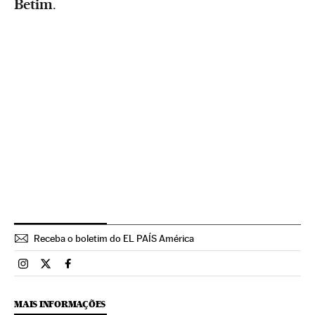
Betim
.
Receba o boletim do EL PAÍS América
Brasil El País Brasil en Instagram
Brasil El País Brasil en Twitter
Brasil El País Brasil en Facebook
MAIS INFORMAÇÕES